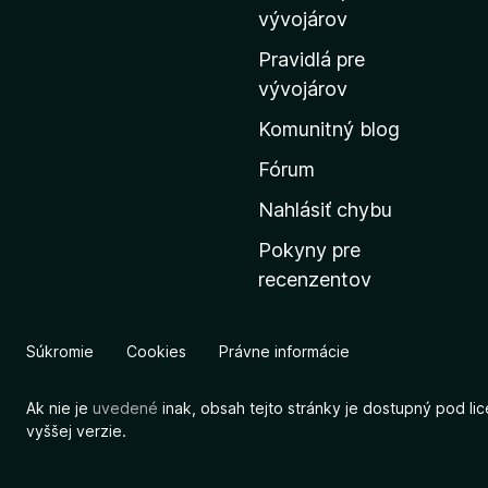
m
vývojárov
o
Pravidlá pre
v
vývojárov
s
Komunitný blog
k
ú
Fórum
s
Nahlásiť chybu
t
Pokyny pre
r
recenzentov
á
n
k
Súkromie
Cookies
Právne informácie
u
M
Ak nie je
uvedené
inak, obsah tejto stránky je dostupný pod li
o
vyššej verzie.
z