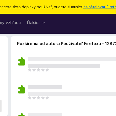
chcete tieto doplnky používať, budete si musieť
nainštalovať Firef
my vzhľadu
Ďalšie…
Rozšírenia od autora Používateľ Firefoxu - 128
D
o
p
l
n
o
D
k
o
z
p
a
l