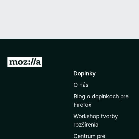
P
r
Doplnky
e
O nás
j
s
Blog o doplnkoch pre
ť
Firefox
n
Workshop tvorby
a
rozšírenia
d
o
Centrum pre