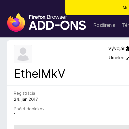
Ak 
D
o
Rozšírenia
Té
p
l
n
Vývojár
k
Umelec
y
p
EthelMkV
r
e
p
r
Registrácia
e
24. jan 2017
h
Počet doplnkov
l
1
i
a