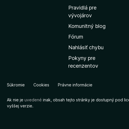
o
Pravidlá pre
v
vývojárov
s
Komunitný blog
k
ú
Fórum
s
Nahlásiť chybu
t
Pokyny pre
r
recenzentov
á
n
k
Súkromie
Cookies
Právne informácie
u
M
Ak nie je
uvedené
inak, obsah tejto stránky je dostupný pod li
o
vyššej verzie.
z
i