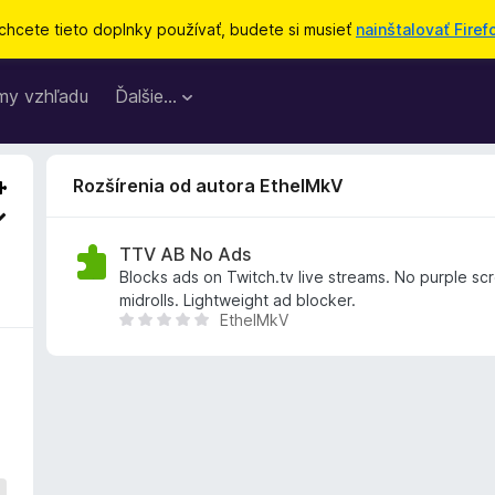
chcete tieto doplnky používať, budete si musieť
nainštalovať Firef
my vzhľadu
Ďalšie…
Rozšírenia od autora EthelMkV
TTV AB No Ads
Blocks ads on Twitch.tv live streams. No purple scr
midrolls. Lightweight ad blocker.
EthelMkV
D
o
p
l
n
o
k
z