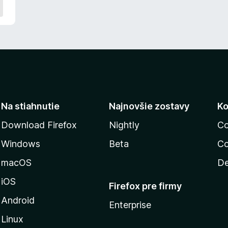
a
t
i
a
ľ
n
i
e
j
e
Na stiahnutie
Najnovšie zostavy
Ko
o
h
Download Firefox
Nightly
Co
o
Windows
Beta
Co
d
n
macOS
De
o
t
iOS
Firefox pre firmy
e
n
Android
Enterprise
ý
Linux