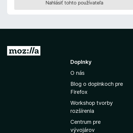
Nahlásiť tohto používateľa
d
a
č
F
i
r
e
P
f
r
Doplnky
o
e
x
O nás
j
s
Blog o doplnkoch pre
ť
Firefox
n
Workshop tvorby
a
rozšírenia
d
o
Centrum pre
m
vývojárov