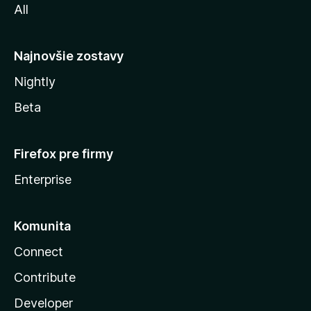
All
l
y
Najnovšie zostavy
Nightly
Beta
Firefox pre firmy
Enterprise
Komunita
Connect
Contribute
Developer