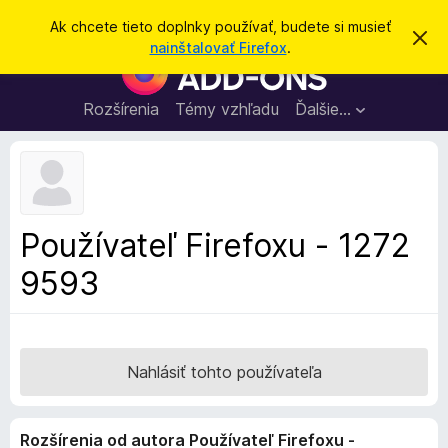
H
Prihlásiť sa
Ak chcete tieto doplnky používať, budete si musieť
Z
ľ
nainštalovať Firefox
.
a
D
a
v
o
r
d
i
p
Rozšírenia
Témy vzhľadu
Ďalšie…
a
e
l
ť
ť
t
n
o
k
t
o
y
o
p
z
Používateľ Firefoxu - 1272
n
r
á
9593
e
m
e
p
n
r
i
e
e
h
Nahlásiť tohto používateľa
l
i
Rozšírenia od autora Používateľ Firefoxu -
a