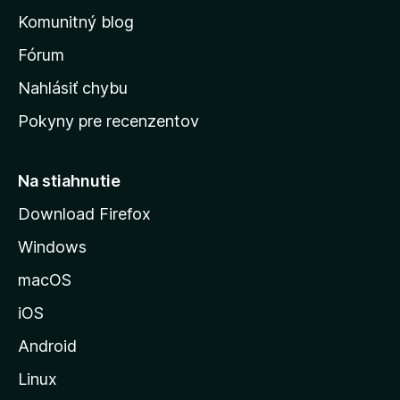
o
n
d
Komunitný blog
ý
v
n
s
Fórum
o
t
k
Nahlásiť chybu
e
ú
n
Pokyny pre recenzentov
s
ý
t
r
Na stiahnutie
á
Download Firefox
n
Windows
k
u
macOS
M
iOS
o
z
Android
i
Linux
l