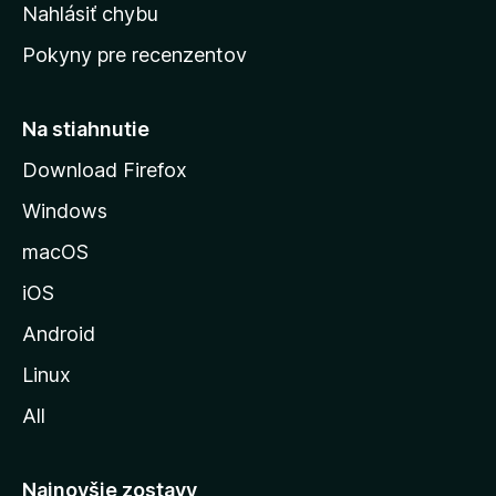
k
Nahlásiť chybu
e
ú
n
Pokyny pre recenzentov
s
ý
t
r
Na stiahnutie
á
Download Firefox
n
Windows
k
u
macOS
M
iOS
o
z
Android
i
Linux
l
All
l
y
Najnovšie zostavy