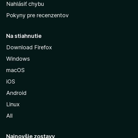
k
Nahlásiť chybu
e
ú
n
Pokyny pre recenzentov
s
ý
t
r
Na stiahnutie
á
Download Firefox
n
Windows
k
u
macOS
M
iOS
o
z
Android
i
Linux
l
All
l
y
Najnovšie zostavy