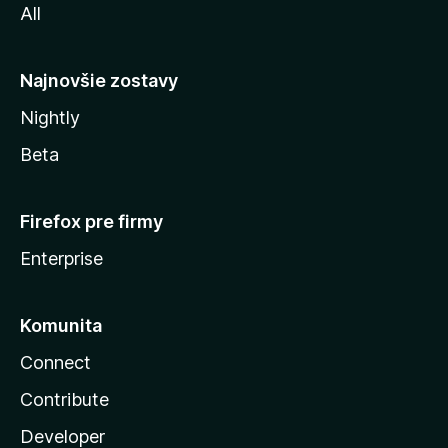
All
l
y
Najnovšie zostavy
Nightly
Beta
Firefox pre firmy
Enterprise
Komunita
Connect
Contribute
Developer