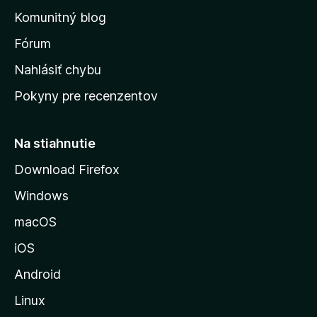
o
n
d
Komunitný blog
ý
v
n
s
Fórum
o
t
k
Nahlásiť chybu
e
ú
n
Pokyny pre recenzentov
s
ý
t
r
Na stiahnutie
á
Download Firefox
n
Windows
k
u
macOS
M
iOS
o
z
Android
i
Linux
l