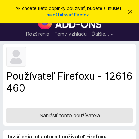
H
Prihlásiť sa
Ak chcete tieto doplnky používať, budete si musieť
Z
ľ
nainštalovať Firefox
.
a
D
a
v
o
r
d
i
p
Rozšírenia
Témy vzhľadu
Ďalšie…
a
e
l
ť
ť
t
n
o
k
t
o
y
o
p
z
Používateľ Firefoxu - 12616
n
r
á
460
e
m
e
p
n
r
i
e
e
h
Nahlásiť tohto používateľa
l
i
Rozšírenia od autora Používateľ Firefoxu -
a