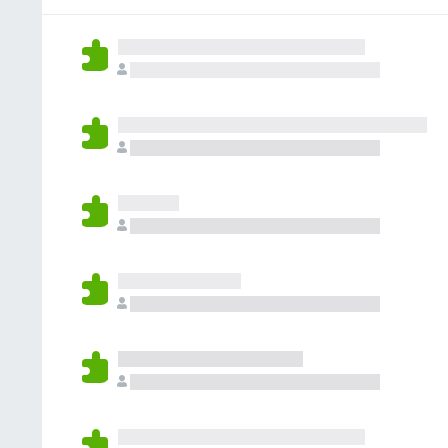
e
i
o
n
d
j
a
k
ý
n
e
ľ
z
o
o
n
a
t
h
i
t
e
o
e
i
n
d
j
a
ý
n
e
ľ
o
o
n
t
h
i
e
o
e
n
d
j
ý
n
e
o
o
t
h
e
o
n
d
ý
n
o
t
e