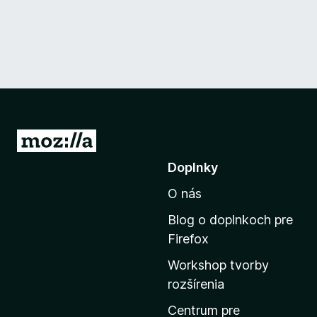
P
r
Doplnky
e
O nás
j
s
Blog o doplnkoch pre
ť
Firefox
n
Workshop tvorby
a
rozšírenia
d
o
Centrum pre