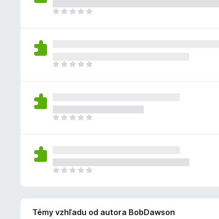
n
e
o
e
i
o
D
n
d
j
a
k
o
ý
n
e
ľ
z
p
o
o
n
a
l
t
h
i
t
n
e
o
e
i
o
D
n
d
j
a
k
o
ý
n
e
ľ
z
p
o
o
n
a
l
t
h
i
t
n
e
o
e
i
o
D
n
d
j
a
k
o
ý
n
e
ľ
z
p
o
o
n
a
l
t
h
i
t
n
e
o
e
i
o
D
n
d
j
a
k
o
ý
n
e
ľ
z
p
o
o
n
a
l
t
h
i
t
Témy vzhľadu od autora BobDawson
n
e
o