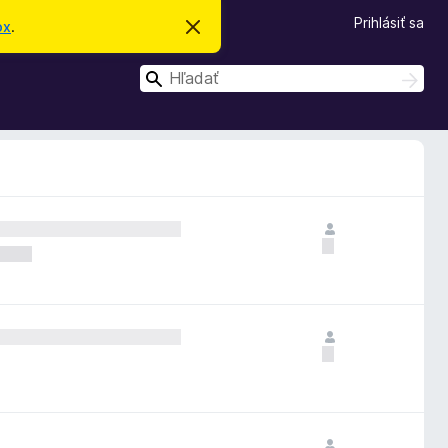
Prihlásiť sa
ox
.
Z
a
v
H
r
H
i
ľ
ľ
e
a
a
ť
d
t
d
a
o
ť
a
t
o
ť
o
z
n
á
m
e
n
i
e