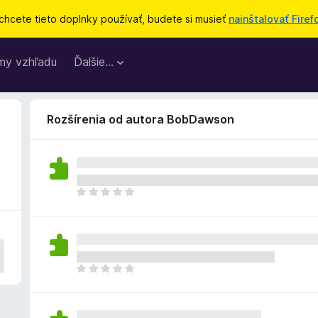
chcete tieto doplnky používať, budete si musieť
nainštalovať Firef
my vzhľadu
Ďalšie…
Rozšírenia od autora BobDawson
D
o
p
l
n
o
D
k
o
z
p
a
l