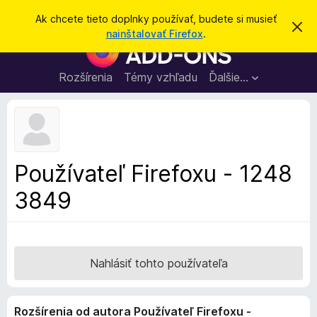
H
Prihlásiť sa
Ak chcete tieto doplnky používať, budete si musieť
Z
ľ
nainštalovať Firefox
.
a
D
a
v
o
r
d
i
p
Rozšírenia
Témy vzhľadu
Ďalšie…
a
e
l
ť
ť
t
n
o
k
t
o
y
o
p
z
Používateľ Firefoxu - 1248
n
r
á
3849
e
m
e
p
n
r
i
e
e
h
Nahlásiť tohto používateľa
l
i
Rozšírenia od autora Používateľ Firefoxu -
a