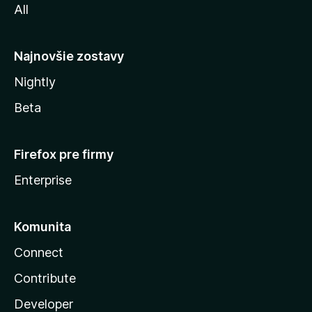
All
l
y
Najnovšie zostavy
Nightly
Beta
Firefox pre firmy
Enterprise
Komunita
Connect
Contribute
Developer