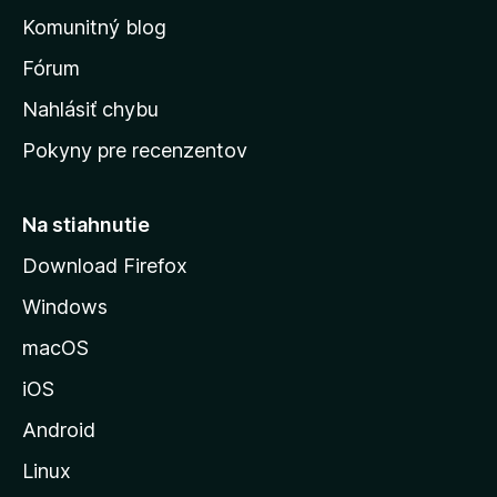
o
n
d
Komunitný blog
ý
v
n
s
Fórum
o
t
k
Nahlásiť chybu
e
ú
n
Pokyny pre recenzentov
s
ý
t
r
Na stiahnutie
á
Download Firefox
n
Windows
k
u
macOS
M
iOS
o
z
Android
i
Linux
l