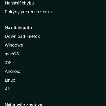
k
Nahlásiť chybu
e
ú
n
Pokyny pre recenzentov
s
ý
t
r
Na stiahnutie
á
Download Firefox
n
Windows
k
u
macOS
M
iOS
o
z
Android
i
Linux
l
All
l
y
Najnovšie zostavy