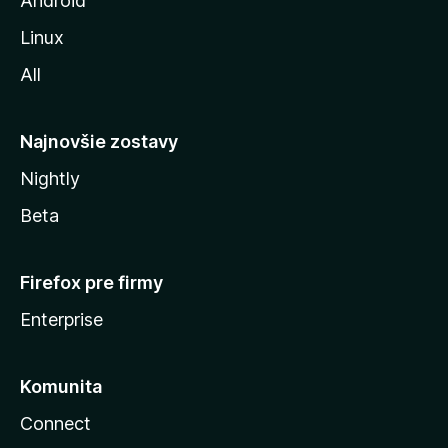
Android
i
Linux
l
All
l
y
Najnovšie zostavy
Nightly
Beta
Firefox pre firmy
Enterprise
Komunita
Connect