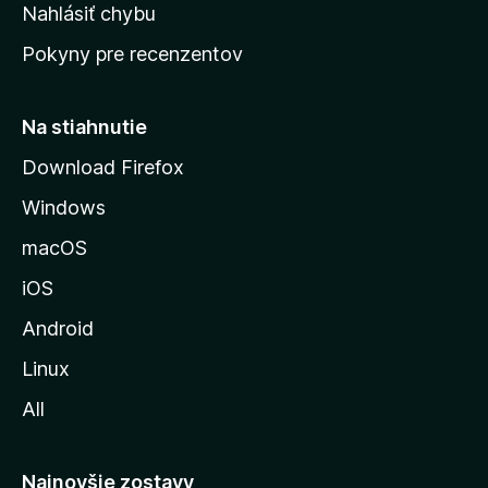
k
Nahlásiť chybu
e
ú
n
Pokyny pre recenzentov
s
ý
t
r
Na stiahnutie
á
Download Firefox
n
Windows
k
u
macOS
M
iOS
o
z
Android
i
Linux
l
All
l
y
Najnovšie zostavy