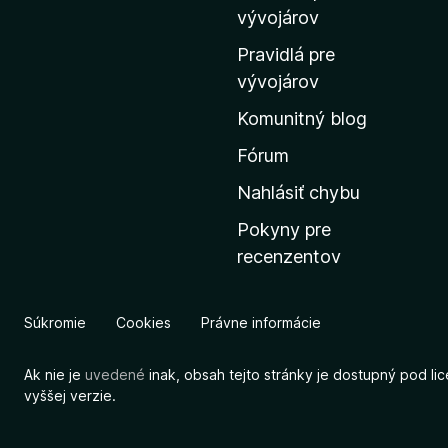
m
vývojárov
o
Pravidlá pre
v
vývojárov
s
Komunitný blog
k
ú
Fórum
s
Nahlásiť chybu
t
Pokyny pre
r
recenzentov
á
n
k
Súkromie
Cookies
Právne informácie
u
M
Ak nie je
uvedené
inak, obsah tejto stránky je dostupný pod li
o
vyššej verzie.
z