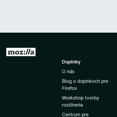
P
r
Doplnky
e
O nás
j
s
Blog o doplnkoch pre
ť
Firefox
n
Workshop tvorby
a
rozšírenia
d
o
Centrum pre