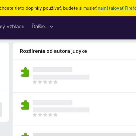
chcete tieto doplnky používať, budete si musieť
nainštalovať Firef
my vzhľadu
Ďalšie…
Rozšírenia od autora judyke
D
o
p
l
n
o
D
k
o
z
p
a
l