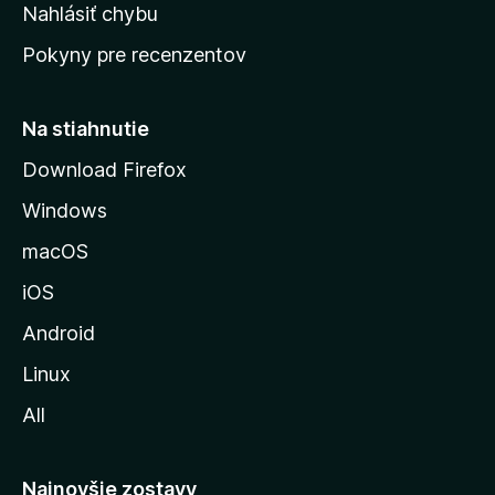
k
Nahlásiť chybu
e
ú
n
Pokyny pre recenzentov
s
ý
t
r
Na stiahnutie
á
Download Firefox
n
Windows
k
u
macOS
M
iOS
o
z
Android
i
Linux
l
All
l
y
Najnovšie zostavy