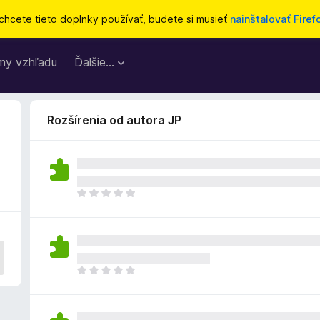
chcete tieto doplnky používať, budete si musieť
nainštalovať Firef
my vzhľadu
Ďalšie…
Rozšírenia od autora JP
D
o
p
l
n
o
D
k
o
z
p
a
l