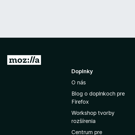
P
r
Doplnky
e
O nás
j
s
Blog o doplnkoch pre
ť
Firefox
n
Workshop tvorby
a
rozšírenia
d
o
Centrum pre