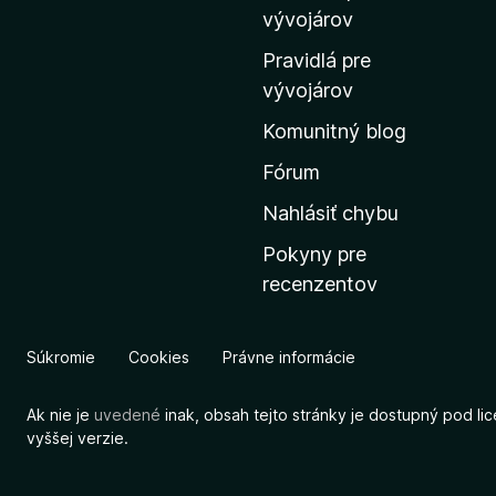
m
vývojárov
o
Pravidlá pre
v
vývojárov
s
Komunitný blog
k
ú
Fórum
s
Nahlásiť chybu
t
Pokyny pre
r
recenzentov
á
n
k
Súkromie
Cookies
Právne informácie
u
M
Ak nie je
uvedené
inak, obsah tejto stránky je dostupný pod li
o
vyššej verzie.
z