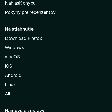
k
Nahlásiť chybu
e
ú
n
Pokyny pre recenzentov
s
ý
t
r
Na stiahnutie
á
Download Firefox
n
Windows
k
u
macOS
M
iOS
o
z
Android
i
Linux
l
All
l
y
Najnovšie zostavy