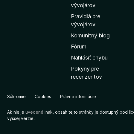
m
vývojárov
o
Pravidlá pre
v
vývojárov
s
Komunitný blog
k
ú
Fórum
s
Nahlásiť chybu
t
Pokyny pre
r
recenzentov
á
n
k
Súkromie
Cookies
Právne informácie
u
M
Ak nie je
uvedené
inak, obsah tejto stránky je dostupný pod li
o
vyššej verzie.
z