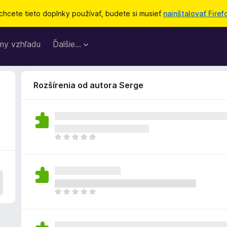
chcete tieto doplnky používať, budete si musieť
nainštalovať Firef
my vzhľadu
Ďalšie…
Rozšírenia od autora Serge
D
o
p
l
n
o
D
k
o
z
p
a
l