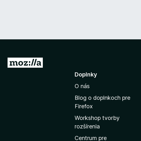
P
r
Doplnky
e
O nás
j
s
Blog o doplnkoch pre
ť
Firefox
n
Workshop tvorby
a
rozšírenia
d
o
Centrum pre