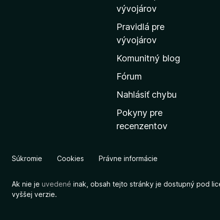
m
vývojárov
o
Pravidlá pre
v
vývojárov
s
Komunitný blog
k
ú
Fórum
s
Nahlásiť chybu
t
Pokyny pre
r
recenzentov
á
n
k
Súkromie
Cookies
Právne informácie
u
M
Ak nie je
uvedené
inak, obsah tejto stránky je dostupný pod li
o
vyššej verzie.
z