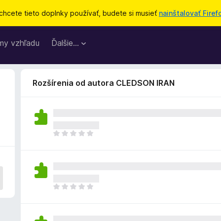
chcete tieto doplnky používať, budete si musieť
nainštalovať Firef
my vzhľadu
Ďalšie…
Rozšírenia od autora CLEDSON IRAN
D
o
p
l
n
o
D
k
o
z
p
a
l