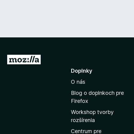
P
r
Doplnky
e
O nás
j
s
Blog o doplnkoch pre
ť
Firefox
n
Workshop tvorby
a
rozšírenia
d
o
Centrum pre