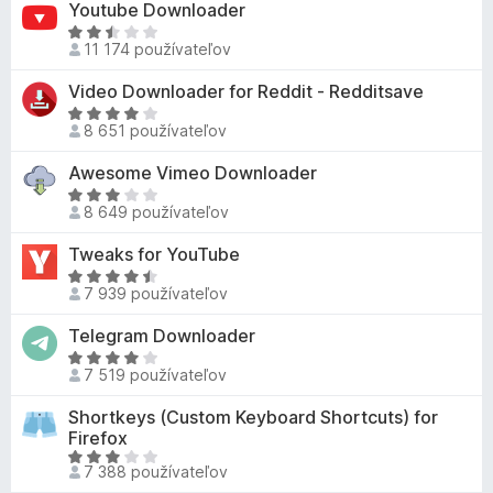
Youtube Downloader
7
e
:
n
z
n
H
4
o
11 174 používateľov
5
i
o
,
t
e
d
Video Downloader for Reddit - Redditsave
6
e
:
n
z
n
H
4
o
8 651 používateľov
5
i
o
,
t
e
d
Awesome Vimeo Downloader
3
e
:
n
z
n
H
2
o
8 649 používateľov
5
i
o
,
t
e
d
Tweaks for YouTube
8
e
:
n
z
n
H
2
o
7 939 používateľov
5
i
o
,
t
e
d
Telegram Downloader
3
e
:
n
z
n
H
4
o
7 519 používateľov
5
i
o
z
t
e
d
Shortkeys (Custom Keyboard Shortcuts) for
5
e
:
n
Firefox
n
3
o
H
i
7 388 používateľov
,
t
o
e