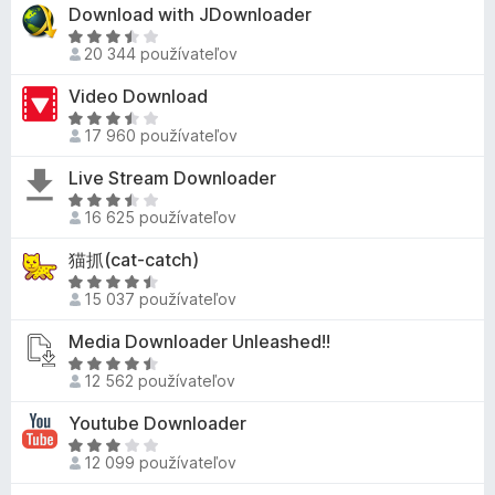
e
d
Download with JDownloader
5
e
:
n
n
H
3
o
20 344 používateľov
i
o
,
t
e
d
Video Download
4
e
:
n
z
n
H
4
o
17 960 používateľov
5
i
o
,
t
e
d
Live Stream Downloader
6
e
:
n
z
n
H
4
o
16 625 používateľov
5
i
o
,
t
e
d
猫抓(cat-catch)
3
e
:
n
z
n
H
3
o
15 037 používateľov
5
i
o
,
t
e
d
Media Downloader Unleashed!!
7
e
:
n
z
n
H
3
o
12 562 používateľov
5
i
o
,
t
e
d
Youtube Downloader
6
e
:
n
z
n
H
3
o
12 099 používateľov
5
i
o
,
t
e
d