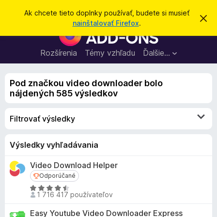
H
Prihlásiť sa
Ak chcete tieto doplnky používať, budete si musieť
Z
ľ
nainštalovať Firefox
.
a
D
a
v
o
r
d
i
p
Rozšírenia
Témy vzhľadu
Ďalšie…
a
e
l
ť
ť
t
n
o
Pod značkou video downloader bolo
k
t
nájdených 585 výsledkov
o
y
o
p
z
Filtrovať výsledky
n
r
á
e
m
e
p
Výsledky vyhľadávania
n
r
i
Video Download Helper
e
e
Odporúčané
Odporúčané
h
H
l
1 716 417 používateľov
o
i
d
Easy Youtube Video Downloader Express
a