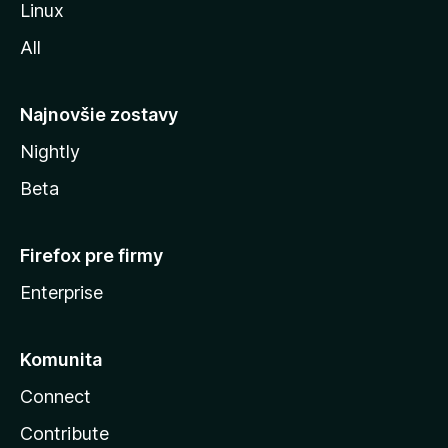
Linux
l
All
l
y
Najnovšie zostavy
Nightly
Beta
Firefox pre firmy
Enterprise
Komunita
Connect
Contribute