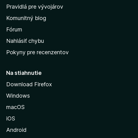
m
Pravidlá pre vývojárov
o
Komunitný blog
v
s
Fórum
k
Nahlásiť chybu
ú
Pokyny pre recenzentov
s
t
r
Na stiahnutie
á
Download Firefox
n
Windows
k
u
macOS
M
iOS
o
z
Android
i