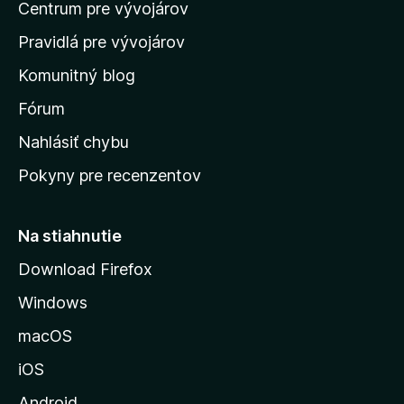
Centrum pre vývojárov
o
m
Pravidlá pre vývojárov
o
Komunitný blog
v
s
Fórum
k
Nahlásiť chybu
ú
Pokyny pre recenzentov
s
t
r
Na stiahnutie
á
Download Firefox
n
Windows
k
u
macOS
M
iOS
o
z
Android