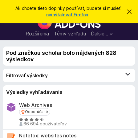
H
Prihlásiť sa
Ak chcete tieto doplnky používať, budete si musieť
Z
ľ
nainštalovať Firefox
.
a
D
a
v
o
r
d
i
p
Rozšírenia
Témy vzhľadu
Ďalšie…
a
e
l
ť
ť
t
n
o
Pod značkou scholar bolo nájdených 828
k
t
výsledkov
o
y
o
p
z
Filtrovať výsledky
n
r
á
e
m
e
p
Výsledky vyhľadávania
n
r
i
Web Archives
e
e
Odporúčané
Odporúčané
h
H
l
66 694 používateľov
o
i
d
Notefox: websites notes
a