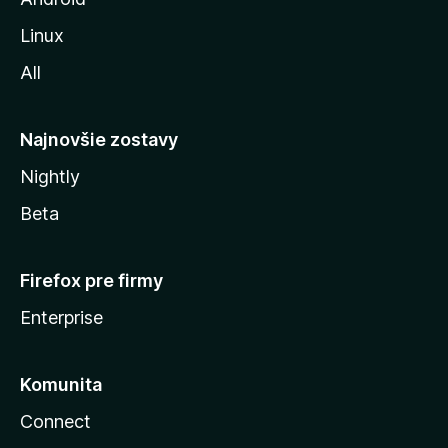
i
Linux
l
All
l
y
Najnovšie zostavy
Nightly
Beta
Firefox pre firmy
Enterprise
Komunita
Connect