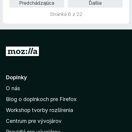
:
n
Predchádzajúca
Ďalšia
z
n
5
o
5
i
z
t
Stránka 6 z 22
e
5
e
:
n
3
i
,
e
8
:
z
P
1
5
z
r
5
e
j
Doplnky
s
O nás
ť
n
Blog o doplnkoch pre Firefox
a
Workshop tvorby rozšírenia
d
Centrum pre vývojárov
o
m
Pravidlá pre vývojárov