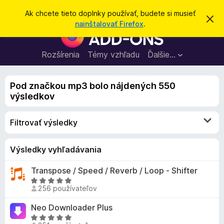
H
Prihlásiť sa
Ak chcete tieto doplnky používať, budete si musieť
Z
ľ
nainštalovať Firefox
.
a
D
a
v
o
r
d
i
p
Rozšírenia
Témy vzhľadu
Ďalšie…
a
e
l
ť
ť
t
n
o
Pod značkou mp3 bolo nájdených 550
k
t
výsledkov
o
y
o
p
z
Filtrovať výsledky
n
r
á
e
m
e
p
Výsledky vyhľadávania
n
r
i
Transpose / Speed / Reverb / Loop - Shifter
e
e
H
h
256 používateľov
o
l
d
Neo Downloader Plus
i
n
H
a
o