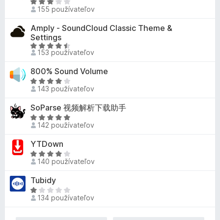
1
H
n
5
i
o
155 používateľov
z
o
o
e
t
5
d
t
:
Amply - SoundCloud Classic Theme &
e
n
e
5
Settings
n
o
n
z
H
i
153 používateľov
t
ý
5
o
e
e
d
:
800% Sound Volume
n
n
4
H
i
o
143 používateľov
,
o
e
t
5
d
:
SoParse 视频解析下载助手
e
z
n
3
H
n
5
o
142 používateľov
,
o
i
t
1
d
e
YTDown
e
z
n
:
n
H
5
o
4
140 používateľov
i
o
t
,
e
d
Tubidy
e
7
:
n
n
H
z
4
o
134 používateľov
i
o
5
,
t
e
d
2
e