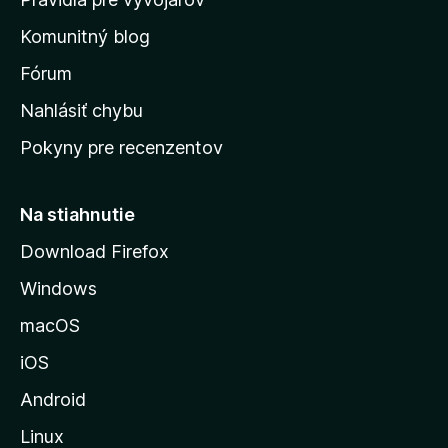
o
Komunitný blog
v
s
Fórum
k
Nahlásiť chybu
ú
Pokyny pre recenzentov
s
t
r
Na stiahnutie
á
Download Firefox
n
Windows
k
u
macOS
M
iOS
o
z
Android
i
Linux