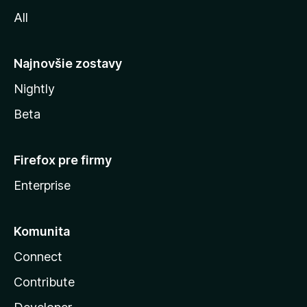
l
All
l
y
Najnovšie zostavy
Nightly
Beta
Firefox pre firmy
Enterprise
Komunita
Connect
Contribute