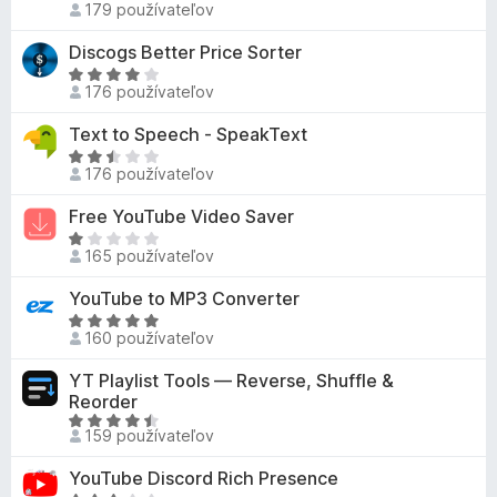
5
o
179 používateľov
,
o
i
t
7
p
e
Discogs Better Price Sorter
e
z
l
:
n
H
5
n
2
176 používateľov
i
o
o
,
e
d
Text to Speech - SpeakText
k
3
:
n
z
H
z
4
o
176 používateľov
a
o
5
,
t
t
d
Free YouTube Video Saver
8
e
i
n
z
n
H
a
o
165 používateľov
5
i
o
ľ
t
e
d
YouTube to MP3 Converter
n
e
:
n
i
n
H
4
o
160 používateľov
e
i
o
z
t
j
e
d
YT Playlist Tools — Reverse, Shuffle &
5
e
e
:
n
Reorder
n
o
2
o
H
i
159 používateľov
h
,
t
o
e
o
3
e
d
:
YouTube Discord Rich Presence
d
z
n
n