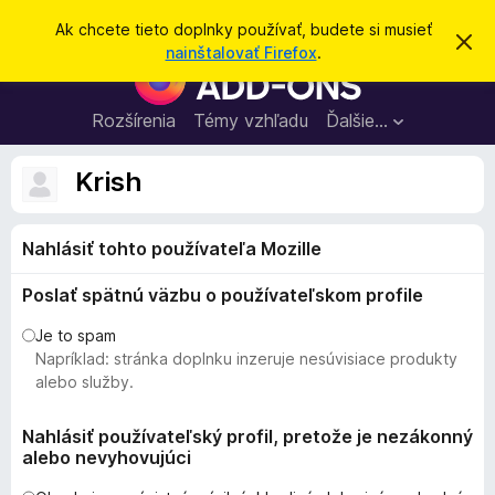
H
Prihlásiť sa
Ak chcete tieto doplnky používať, budete si musieť
Z
ľ
nainštalovať Firefox
.
a
D
a
v
o
r
d
i
p
Rozšírenia
Témy vzhľadu
Ďalšie…
a
e
l
ť
ť
t
n
Krish
o
k
t
o
y
o
Nahlásiť tohto používateľa Mozille
p
z
n
r
á
Poslať spätnú väzbu o používateľskom profile
e
m
e
p
Je to spam
n
r
Napríklad: stránka doplnku inzeruje nesúvisiace produkty
i
e
e
alebo služby.
h
l
Nahlásiť používateľský profil, pretože je nezákonný
alebo nevyhovujúci
i
a