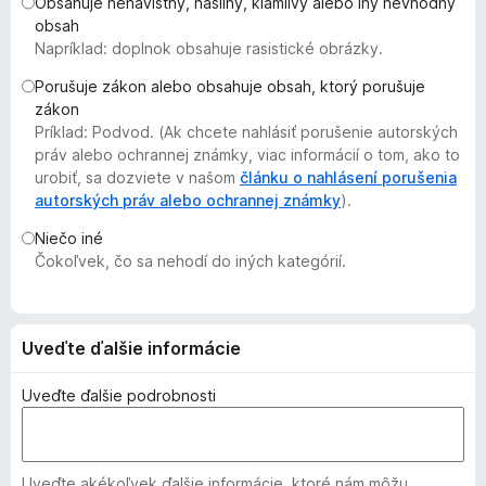
Obsahuje nenávistný, násilný, klamlivý alebo iný nevhodný
d
obsah
a
Napríklad: doplnok obsahuje rasistické obrázky.
č
Porušuje zákon alebo obsahuje obsah, ktorý porušuje
F
zákon
i
Príklad: Podvod. (Ak chcete nahlásiť porušenie autorských
r
práv alebo ochrannej známky, viac informácií o tom, ako to
e
urobiť, sa dozviete v našom
článku o nahlásení porušenia
autorských práv alebo ochrannej známky
f
).
o
Niečo iné
x
Čokoľvek, čo sa nehodí do iných kategórií.
Uveďte ďalšie informácie
Uveďte ďalšie podrobnosti
Uveďte akékoľvek ďalšie informácie, ktoré nám môžu