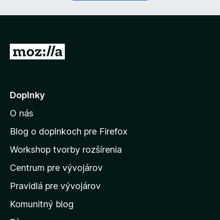
n
é
)
P
r
e
j
Doplnky
s
O nás
ť
n
Blog o doplnkoch pre Firefox
a
Workshop tvorby rozšírenia
d
Centrum pre vývojárov
o
m
Pravidlá pre vývojárov
o
Komunitný blog
v