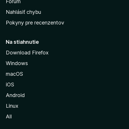
s
Fórum
k
Nahlásiť chybu
ú
Pokyny pre recenzentov
s
t
r
Na stiahnutie
á
Download Firefox
n
Windows
k
u
macOS
M
iOS
o
z
Android
i
Linux
l
All
l
y