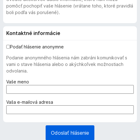
pomôcť pochopiť vaše hlásenie (vrátane toho, ktoré pravidlá
boli podľa vás porušené).
Kontaktné informácie
Podať hlásenie anonymne
Podanie anonymného hlásenia nám zabráni komunikovať s
vami o stave hlásenia alebo o akýchkoľvek možnostiach
odvolania.
(
Vaše meno
p
o
v
(
Vaša e‑mailová adresa
i
p
n
o
n
v
é
i
Odoslať hlásenie
)
n