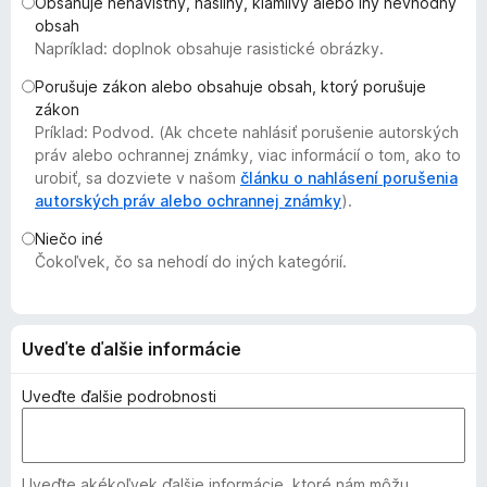
Obsahuje nenávistný, násilný, klamlivý alebo iný nevhodný
d
obsah
a
Napríklad: doplnok obsahuje rasistické obrázky.
č
Porušuje zákon alebo obsahuje obsah, ktorý porušuje
F
zákon
i
Príklad: Podvod. (Ak chcete nahlásiť porušenie autorských
r
práv alebo ochrannej známky, viac informácií o tom, ako to
e
urobiť, sa dozviete v našom
článku o nahlásení porušenia
autorských práv alebo ochrannej známky
f
).
o
Niečo iné
x
Čokoľvek, čo sa nehodí do iných kategórií.
Uveďte ďalšie informácie
Uveďte ďalšie podrobnosti
Uveďte akékoľvek ďalšie informácie, ktoré nám môžu