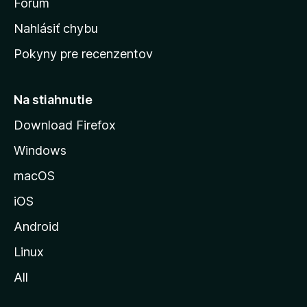
s
Fórum
k
Nahlásiť chybu
ú
Pokyny pre recenzentov
s
t
r
Na stiahnutie
á
Download Firefox
n
Windows
k
u
macOS
M
iOS
o
z
Android
i
Linux
l
All
l
y