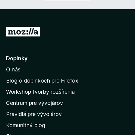
n
é
)
P
r
e
j
Doplnky
s
O nás
ť
n
Blog o doplnkoch pre Firefox
a
Workshop tvorby rozšírenia
d
Centrum pre vývojárov
o
m
Pravidlá pre vývojárov
o
Komunitný blog
v