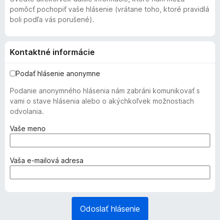
pomôcť pochopiť vaše hlásenie (vrátane toho, ktoré pravidlá
boli podľa vás porušené).
Kontaktné informácie
Podať hlásenie anonymne
Podanie anonymného hlásenia nám zabráni komunikovať s
vami o stave hlásenia alebo o akýchkoľvek možnostiach
odvolania.
(
Vaše meno
p
o
v
(
Vaša e‑mailová adresa
i
p
n
o
n
v
é
i
Odoslať hlásenie
)
n