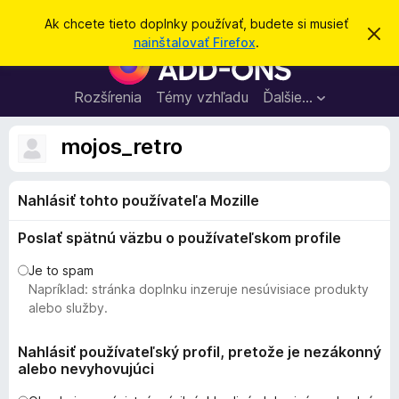
H
Prihlásiť sa
Ak chcete tieto doplnky používať, budete si musieť
Z
ľ
nainštalovať Firefox
.
a
D
a
v
o
r
d
i
p
Rozšírenia
Témy vzhľadu
Ďalšie…
a
e
l
ť
ť
t
n
mojos_retro
o
k
t
o
y
o
Nahlásiť tohto používateľa Mozille
p
z
n
r
á
Poslať spätnú väzbu o používateľskom profile
e
m
e
p
Je to spam
n
r
Napríklad: stránka doplnku inzeruje nesúvisiace produkty
i
e
e
alebo služby.
h
l
Nahlásiť používateľský profil, pretože je nezákonný
alebo nevyhovujúci
i
a