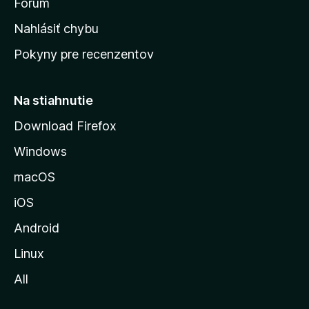
s
Fórum
k
Nahlásiť chybu
ú
Pokyny pre recenzentov
s
t
r
Na stiahnutie
á
Download Firefox
n
Windows
k
u
macOS
M
iOS
o
z
Android
i
Linux
l
All
l
y