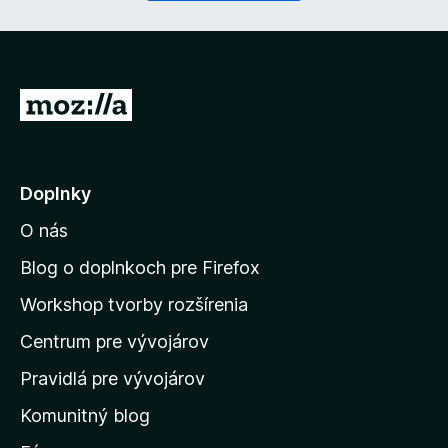
n
é
)
P
r
e
j
Doplnky
s
O nás
ť
n
Blog o doplnkoch pre Firefox
a
Workshop tvorby rozšírenia
d
Centrum pre vývojárov
o
m
Pravidlá pre vývojárov
o
Komunitný blog
v