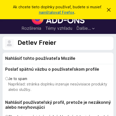
H
Prihlásiť sa
Ak chcete tieto doplnky používať, budete si musieť
Z
ľ
nainštalovať Firefox
.
a
D
a
v
o
r
d
i
p
Rozšírenia
Témy vzhľadu
Ďalšie…
a
e
l
ť
ť
t
n
Detlev Freier
o
k
t
o
y
o
Nahlásiť tohto používateľa Mozille
p
z
n
r
á
Poslať spätnú väzbu o používateľskom profile
e
m
e
p
Je to spam
n
r
Napríklad: stránka doplnku inzeruje nesúvisiace produkty
i
e
e
alebo služby.
h
l
Nahlásiť používateľský profil, pretože je nezákonný
alebo nevyhovujúci
i
a