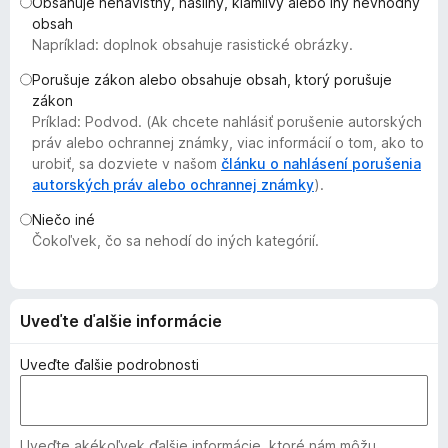
Obsahuje nenávistný, násilný, klamlivý alebo iný nevhodný
d
obsah
a
Napríklad: doplnok obsahuje rasistické obrázky.
č
Porušuje zákon alebo obsahuje obsah, ktorý porušuje
F
zákon
i
Príklad: Podvod. (Ak chcete nahlásiť porušenie autorských
r
práv alebo ochrannej známky, viac informácií o tom, ako to
e
urobiť, sa dozviete v našom
článku o nahlásení porušenia
autorských práv alebo ochrannej známky
f
).
o
Niečo iné
x
Čokoľvek, čo sa nehodí do iných kategórií.
Uveďte ďalšie informácie
Uveďte ďalšie podrobnosti
Uveďte akékoľvek ďalšie informácie, ktoré nám môžu