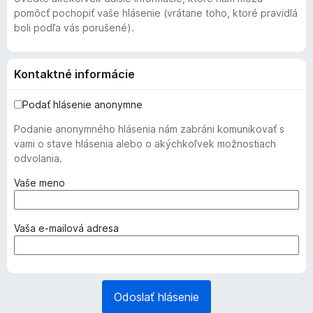
pomôcť pochopiť vaše hlásenie (vrátane toho, ktoré pravidlá
boli podľa vás porušené).
Kontaktné informácie
Podať hlásenie anonymne
Podanie anonymného hlásenia nám zabráni komunikovať s
vami o stave hlásenia alebo o akýchkoľvek možnostiach
odvolania.
(
Vaše meno
p
o
v
(
Vaša e‑mailová adresa
i
p
n
o
n
v
é
i
Odoslať hlásenie
)
n