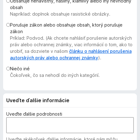
Obsahuje nenávistný, násilný, klamlivý alebo iný nevhodný
d
obsah
a
Napríklad: doplnok obsahuje rasistické obrázky.
č
Porušuje zákon alebo obsahuje obsah, ktorý porušuje
F
zákon
i
Príklad: Podvod. (Ak chcete nahlásiť porušenie autorských
r
práv alebo ochrannej známky, viac informácií o tom, ako to
e
urobiť, sa dozviete v našom
článku o nahlásení porušenia
autorských práv alebo ochrannej známky
f
).
o
Niečo iné
x
Čokoľvek, čo sa nehodí do iných kategórií.
Uveďte ďalšie informácie
Uveďte ďalšie podrobnosti
Uveďte akékoľvek ďalšie informácie, ktoré nám môžu