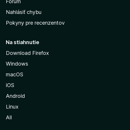
s
Fórum
k
Nahlásiť chybu
ú
Pokyny pre recenzentov
s
t
r
Na stiahnutie
á
Download Firefox
n
Windows
k
u
macOS
M
iOS
o
z
Android
i
Linux
l
All
l
y