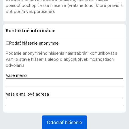
pomôcť pochopiť vaše hlásenie (vrátane toho, ktoré pravidlá
boli podľa vás porušené).
Kontaktné informácie
Podať hlásenie anonymne
Podanie anonymného hlásenia nám zabráni komunikovať s
vami o stave hlásenia alebo o akýchkoľvek možnostiach
odvolania.
(
Vaše meno
p
o
v
(
Vaša e‑mailová adresa
i
p
n
o
n
v
é
i
Odoslať hlásenie
)
n