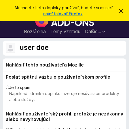
H
Prihlásiť sa
Ak chcete tieto doplnky používať, budete si musieť
Z
ľ
nainštalovať Firefox
.
a
D
a
v
o
r
d
i
p
Rozšírenia
Témy vzhľadu
Ďalšie…
a
e
l
ť
ť
t
n
user doe
o
k
t
o
y
o
Nahlásiť tohto používateľa Mozille
p
z
n
r
á
Poslať spätnú väzbu o používateľskom profile
e
m
e
p
Je to spam
n
r
Napríklad: stránka doplnku inzeruje nesúvisiace produkty
i
e
e
alebo služby.
h
l
Nahlásiť používateľský profil, pretože je nezákonný
alebo nevyhovujúci
i
a