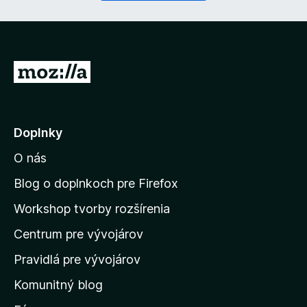
n
é
)
P
r
e
j
Doplnky
s
O nás
ť
n
Blog o doplnkoch pre Firefox
a
Workshop tvorby rozšírenia
d
Centrum pre vývojárov
o
m
Pravidlá pre vývojárov
o
Komunitný blog
v