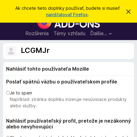
H
Prihlásiť sa
Ak chcete tieto doplnky používať, budete si musieť
Z
ľ
nainštalovať Firefox
.
a
D
a
v
o
r
d
i
p
Rozšírenia
Témy vzhľadu
Ďalšie…
a
e
l
ť
ť
t
n
LCGMJr
o
k
t
o
y
o
Nahlásiť tohto používateľa Mozille
p
z
n
r
á
Poslať spätnú väzbu o používateľskom profile
e
m
e
p
Je to spam
n
r
Napríklad: stránka doplnku inzeruje nesúvisiace produkty
i
e
e
alebo služby.
h
l
Nahlásiť používateľský profil, pretože je nezákonný
alebo nevyhovujúci
i
a