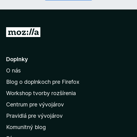
n
é
)
P
r
e
j
Doplnky
s
O nás
ť
n
Blog o doplnkoch pre Firefox
a
Workshop tvorby rozšírenia
d
Centrum pre vývojárov
o
m
Pravidlá pre vývojárov
o
Komunitný blog
v