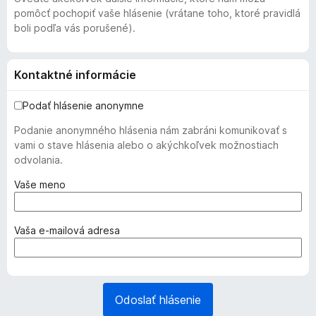
pomôcť pochopiť vaše hlásenie (vrátane toho, ktoré pravidlá
boli podľa vás porušené).
Kontaktné informácie
Podať hlásenie anonymne
Podanie anonymného hlásenia nám zabráni komunikovať s
vami o stave hlásenia alebo o akýchkoľvek možnostiach
odvolania.
(
Vaše meno
p
o
v
(
Vaša e‑mailová adresa
i
p
n
o
n
v
é
i
Odoslať hlásenie
)
n