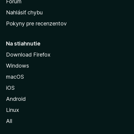
s
Fórum
k
Nahlásiť chybu
ú
Pokyny pre recenzentov
s
t
r
Na stiahnutie
á
Download Firefox
n
Windows
k
u
macOS
M
iOS
o
z
Android
i
Linux
l
All
l
y