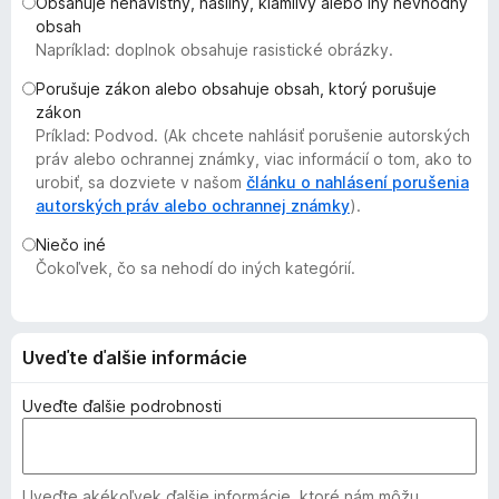
Obsahuje nenávistný, násilný, klamlivý alebo iný nevhodný
d
obsah
a
Napríklad: doplnok obsahuje rasistické obrázky.
č
Porušuje zákon alebo obsahuje obsah, ktorý porušuje
F
zákon
i
Príklad: Podvod. (Ak chcete nahlásiť porušenie autorských
r
práv alebo ochrannej známky, viac informácií o tom, ako to
e
urobiť, sa dozviete v našom
článku o nahlásení porušenia
autorských práv alebo ochrannej známky
f
).
o
Niečo iné
x
Čokoľvek, čo sa nehodí do iných kategórií.
Uveďte ďalšie informácie
Uveďte ďalšie podrobnosti
Uveďte akékoľvek ďalšie informácie, ktoré nám môžu