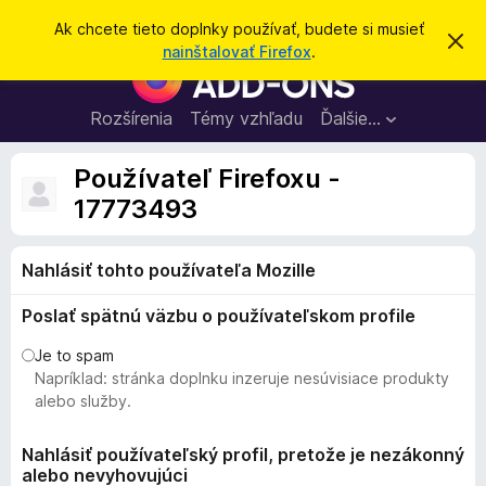
H
Prihlásiť sa
Ak chcete tieto doplnky používať, budete si musieť
Z
ľ
nainštalovať Firefox
.
a
D
a
v
o
r
d
i
p
Rozšírenia
Témy vzhľadu
Ďalšie…
a
e
l
ť
ť
t
n
Používateľ Firefoxu -
o
k
t
17773493
o
y
o
p
z
n
Nahlásiť tohto používateľa Mozille
r
á
e
m
Poslať spätnú väzbu o používateľskom profile
e
p
n
r
i
Je to spam
e
e
Napríklad: stránka doplnku inzeruje nesúvisiace produkty
h
alebo služby.
l
i
Nahlásiť používateľský profil, pretože je nezákonný
alebo nevyhovujúci
a