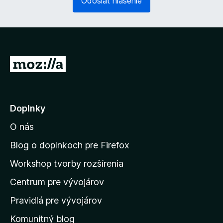
Odoslať hlásenie
)
n
n
é
)
P
r
e
j
Doplnky
s
O nás
ť
n
Blog o doplnkoch pre Firefox
a
Workshop tvorby rozšírenia
d
Centrum pre vývojárov
o
m
Pravidlá pre vývojárov
o
Komunitný blog