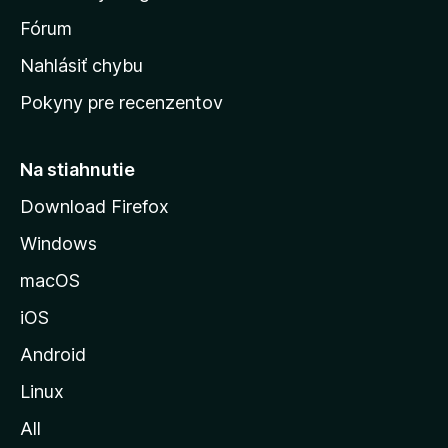
v
s
Fórum
k
Nahlásiť chybu
ú
Pokyny pre recenzentov
s
t
r
Na stiahnutie
á
Download Firefox
n
Windows
k
u
macOS
M
iOS
o
z
Android
i
Linux
l
All
l