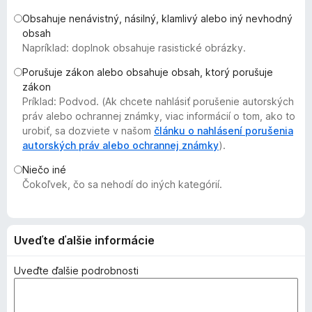
d
Obsahuje nenávistný, násilný, klamlivý alebo iný nevhodný
a
obsah
č
Napríklad: doplnok obsahuje rasistické obrázky.
F
Porušuje zákon alebo obsahuje obsah, ktorý porušuje
i
zákon
r
Príklad: Podvod. (Ak chcete nahlásiť porušenie autorských
e
práv alebo ochrannej známky, viac informácií o tom, ako to
f
urobiť, sa dozviete v našom
článku o nahlásení porušenia
autorských práv alebo ochrannej známky
o
).
x
Niečo iné
Čokoľvek, čo sa nehodí do iných kategórií.
Uveďte ďalšie informácie
Uveďte ďalšie podrobnosti