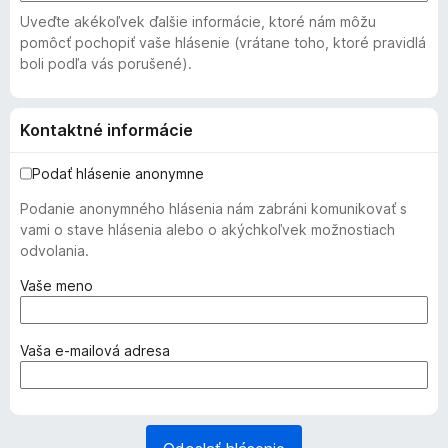
Uveďte akékoľvek ďalšie informácie, ktoré nám môžu
pomôcť pochopiť vaše hlásenie (vrátane toho, ktoré pravidlá
boli podľa vás porušené).
Kontaktné informácie
Podať hlásenie anonymne
Podanie anonymného hlásenia nám zabráni komunikovať s
vami o stave hlásenia alebo o akýchkoľvek možnostiach
odvolania.
(
Vaše meno
p
o
v
(
Vaša e‑mailová adresa
i
p
n
o
n
v
é
i