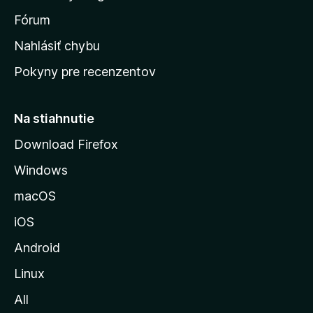
v
s
Fórum
k
Nahlásiť chybu
ú
Pokyny pre recenzentov
s
t
r
Na stiahnutie
á
Download Firefox
n
Windows
k
u
macOS
M
iOS
o
z
Android
i
Linux
l
All
l