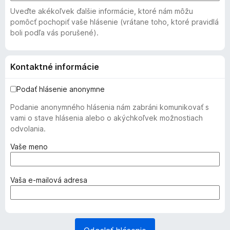
Uveďte akékoľvek ďalšie informácie, ktoré nám môžu
pomôcť pochopiť vaše hlásenie (vrátane toho, ktoré pravidlá
boli podľa vás porušené).
Kontaktné informácie
Podať hlásenie anonymne
Podanie anonymného hlásenia nám zabráni komunikovať s
vami o stave hlásenia alebo o akýchkoľvek možnostiach
odvolania.
(
Vaše meno
p
o
v
(
Vaša e‑mailová adresa
i
p
n
o
n
v
é
i