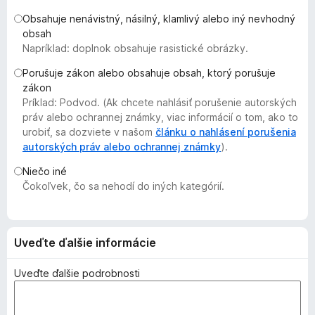
d
Obsahuje nenávistný, násilný, klamlivý alebo iný nevhodný
a
obsah
č
Napríklad: doplnok obsahuje rasistické obrázky.
F
Porušuje zákon alebo obsahuje obsah, ktorý porušuje
i
zákon
r
Príklad: Podvod. (Ak chcete nahlásiť porušenie autorských
e
práv alebo ochrannej známky, viac informácií o tom, ako to
f
urobiť, sa dozviete v našom
článku o nahlásení porušenia
autorských práv alebo ochrannej známky
o
).
x
Niečo iné
Čokoľvek, čo sa nehodí do iných kategórií.
Uveďte ďalšie informácie
Uveďte ďalšie podrobnosti