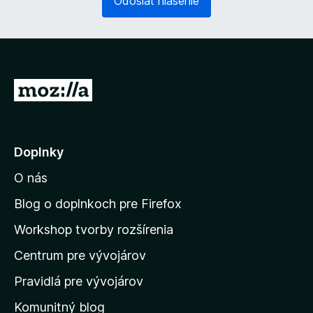
Odoslať hlásenie
)
n
n
é
)
P
r
e
j
Doplnky
s
O nás
ť
n
Blog o doplnkoch pre Firefox
a
Workshop tvorby rozšírenia
d
Centrum pre vývojárov
o
m
Pravidlá pre vývojárov
o
Komunitný blog