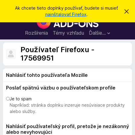
H
Prihlásiť sa
Ak chcete tieto doplnky používať, budete si musieť
Z
ľ
nainštalovať Firefox
.
a
D
a
v
o
r
d
i
p
Rozšírenia
Témy vzhľadu
Ďalšie…
a
e
l
ť
ť
t
n
Používateľ Firefoxu -
o
k
t
17569951
o
y
o
p
z
n
Nahlásiť tohto používateľa Mozille
r
á
e
m
Poslať spätnú väzbu o používateľskom profile
e
p
n
r
i
Je to spam
e
e
Napríklad: stránka doplnku inzeruje nesúvisiace produkty
h
alebo služby.
l
i
Nahlásiť používateľský profil, pretože je nezákonný
alebo nevyhovujúci
a