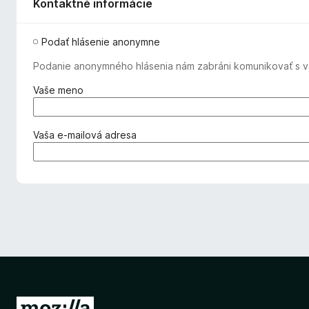
Kontaktné informácie
Podať hlásenie anonymne
Podanie anonymného hlásenia nám zabráni komunikovať s va
(
Vaše meno
p
o
v
(
Vaša e‑mailová adresa
i
p
n
o
n
v
é
i
)
n
n
é
)
P