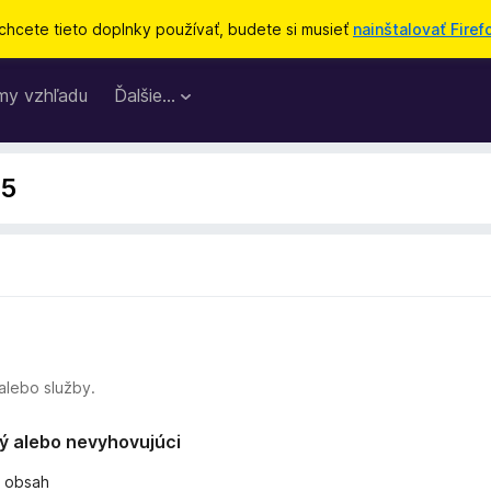
chcete tieto doplnky používať, budete si musieť
nainštalovať Firef
my vzhľadu
Ďalšie…
85
alebo služby.
ný alebo nevyhovujúci
ý obsah