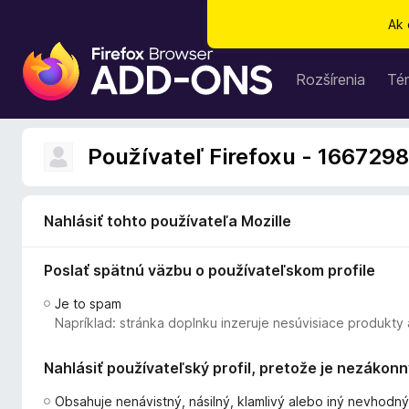
Ak 
D
o
Rozšírenia
Té
p
l
n
Používateľ Firefoxu - 166729
k
y
p
Nahlásiť tohto používateľa Mozille
r
e
Poslať spätnú väzbu o používateľskom profile
p
r
Je to spam
e
Napríklad: stránka doplnku inzeruje nesúvisiace produkty 
h
l
Nahlásiť používateľský profil, pretože je nezákon
i
a
Obsahuje nenávistný, násilný, klamlivý alebo iný nevhodn