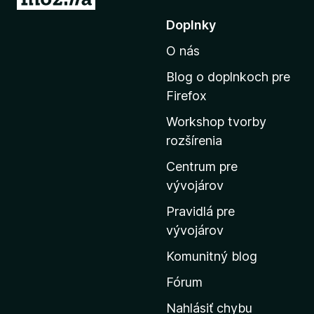
r
Doplnky
e
O nás
j
s
Blog o doplnkoch pre
ť
Firefox
n
Workshop tvorby
a
rozšírenia
d
o
Centrum pre
m
vývojárov
o
Pravidlá pre
v
vývojárov
s
Komunitný blog
k
ú
Fórum
s
Nahlásiť chybu