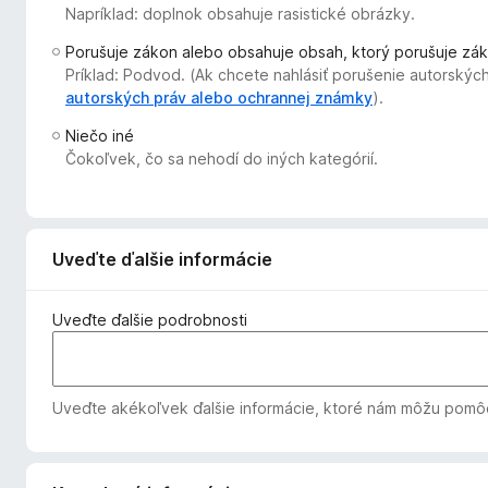
Napríklad: doplnok obsahuje rasistické obrázky.
d
a
Porušuje zákon alebo obsahuje obsah, ktorý porušuje zá
č
Príklad: Podvod. (Ak chcete nahlásiť porušenie autorských
F
autorských práv alebo ochrannej známky
).
i
Niečo iné
r
Čokoľvek, čo sa nehodí do iných kategórií.
e
f
o
x
Uveďte ďalšie informácie
Uveďte ďalšie podrobnosti
Uveďte akékoľvek ďalšie informácie, ktoré nám môžu pomôcť