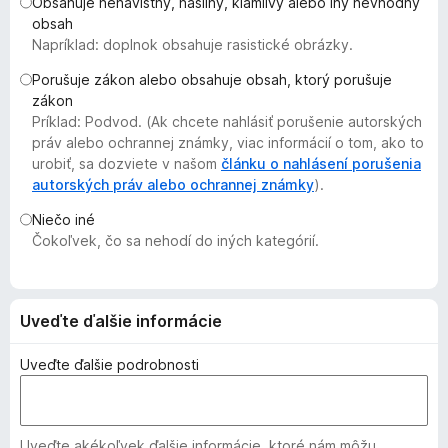
Obsahuje nenávistný, násilný, klamlivý alebo iný nevhodný
d
obsah
a
Napríklad: doplnok obsahuje rasistické obrázky.
č
Porušuje zákon alebo obsahuje obsah, ktorý porušuje
F
zákon
i
Príklad: Podvod. (Ak chcete nahlásiť porušenie autorských
r
práv alebo ochrannej známky, viac informácií o tom, ako to
e
urobiť, sa dozviete v našom
článku o nahlásení porušenia
autorských práv alebo ochrannej známky
f
).
o
Niečo iné
x
Čokoľvek, čo sa nehodí do iných kategórií.
Uveďte ďalšie informácie
Uveďte ďalšie podrobnosti
Uveďte akékoľvek ďalšie informácie, ktoré nám môžu