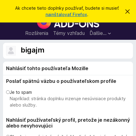
H
Prihlásiť sa
Ak chcete tieto doplnky používať, budete si musieť
Z
ľ
nainštalovať Firefox
.
a
D
a
v
o
r
d
i
p
Rozšírenia
Témy vzhľadu
Ďalšie…
a
e
l
ť
ť
t
n
bigajm
o
k
t
o
y
o
Nahlásiť tohto používateľa Mozille
p
z
n
r
á
Poslať spätnú väzbu o používateľskom profile
e
m
e
p
Je to spam
n
r
Napríklad: stránka doplnku inzeruje nesúvisiace produkty
i
e
e
alebo služby.
h
l
Nahlásiť používateľský profil, pretože je nezákonný
alebo nevyhovujúci
i
a