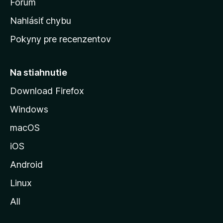
s
Fórum
k
Nahlásiť chybu
ú
Pokyny pre recenzentov
s
t
r
Na stiahnutie
á
Download Firefox
n
Windows
k
u
macOS
M
iOS
o
z
Android
i
Linux
l
All
l
y