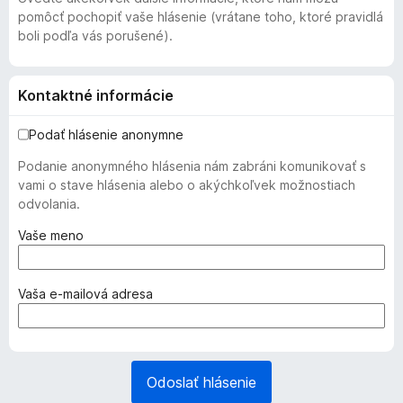
pomôcť pochopiť vaše hlásenie (vrátane toho, ktoré pravidlá
boli podľa vás porušené).
Kontaktné informácie
Podať hlásenie anonymne
Podanie anonymného hlásenia nám zabráni komunikovať s
vami o stave hlásenia alebo o akýchkoľvek možnostiach
odvolania.
(
Vaše meno
p
o
v
(
Vaša e‑mailová adresa
i
p
n
o
n
v
é
i
Odoslať hlásenie
)
n