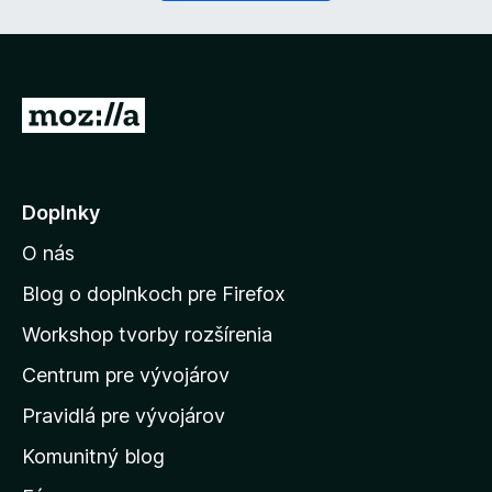
n
é
)
P
r
e
j
Doplnky
s
O nás
ť
n
Blog o doplnkoch pre Firefox
a
Workshop tvorby rozšírenia
d
Centrum pre vývojárov
o
m
Pravidlá pre vývojárov
o
Komunitný blog
v