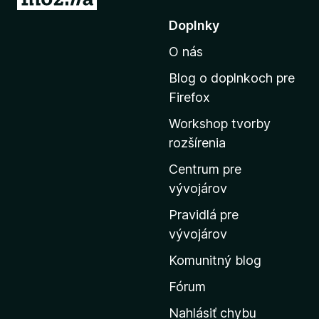
r
Doplnky
e
O nás
j
s
Blog o doplnkoch pre
ť
Firefox
n
Workshop tvorby
a
rozšírenia
d
o
Centrum pre
m
vývojárov
o
Pravidlá pre
v
vývojárov
s
Komunitný blog
k
ú
Fórum
s
Nahlásiť chybu