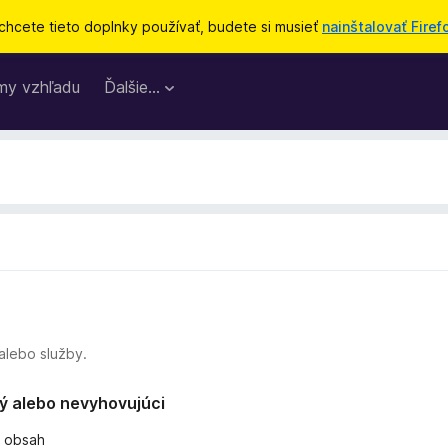
chcete tieto doplnky používať, budete si musieť
nainštalovať Firef
my vzhľadu
Ďalšie…
alebo služby.
ný alebo nevyhovujúci
ý obsah