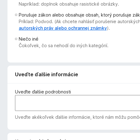
Napríklad: doplnok obsahuje rasistické obrázky.
d
a
Porušuje zákon alebo obsahuje obsah, ktorý porušuje zá
č
Príklad: Podvod. (Ak chcete nahlásiť porušenie autorských
F
autorských práv alebo ochrannej známky
).
i
Niečo iné
r
Čokoľvek, čo sa nehodí do iných kategórií.
e
f
o
x
Uveďte ďalšie informácie
Uveďte ďalšie podrobnosti
Uveďte akékoľvek ďalšie informácie, ktoré nám môžu pomôcť