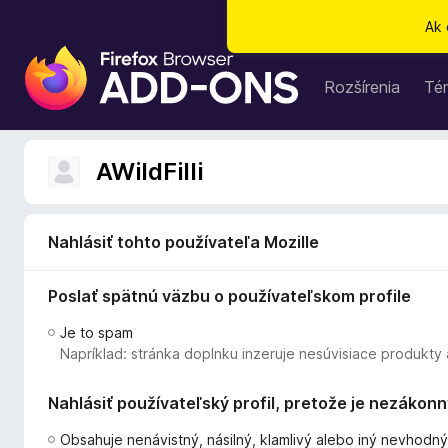
Ak 
D
o
Rozšírenia
Té
p
l
n
AWildFilli
k
y
p
Nahlásiť tohto používateľa Mozille
r
e
Poslať spätnú väzbu o používateľskom profile
p
r
Je to spam
e
Napríklad: stránka doplnku inzeruje nesúvisiace produkty 
h
l
Nahlásiť používateľský profil, pretože je nezákon
i
a
Obsahuje nenávistný, násilný, klamlivý alebo iný nevhodn