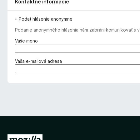
Kontaktné informácie
Podať hlásenie anonymne
Podanie anonymného hlásenia nám zabráni komunikovať s va
(
Vaše meno
p
o
v
(
Vaša e‑mailová adresa
i
p
n
o
n
v
é
i
)
n
n
é
)
P