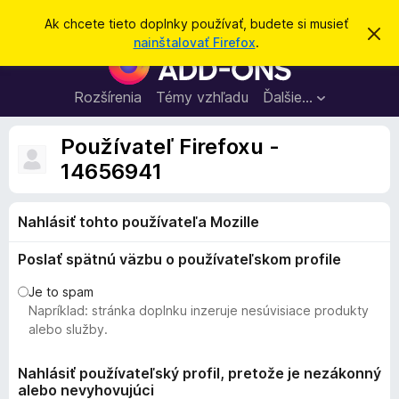
H
Prihlásiť sa
Ak chcete tieto doplnky používať, budete si musieť
Z
ľ
nainštalovať Firefox
.
a
D
a
v
o
r
d
i
p
Rozšírenia
Témy vzhľadu
Ďalšie…
a
e
l
ť
ť
t
n
Používateľ Firefoxu -
o
k
t
14656941
o
y
o
p
z
n
Nahlásiť tohto používateľa Mozille
r
á
e
m
Poslať spätnú väzbu o používateľskom profile
e
p
n
r
i
Je to spam
e
e
Napríklad: stránka doplnku inzeruje nesúvisiace produkty
h
alebo služby.
l
i
Nahlásiť používateľský profil, pretože je nezákonný
alebo nevyhovujúci
a