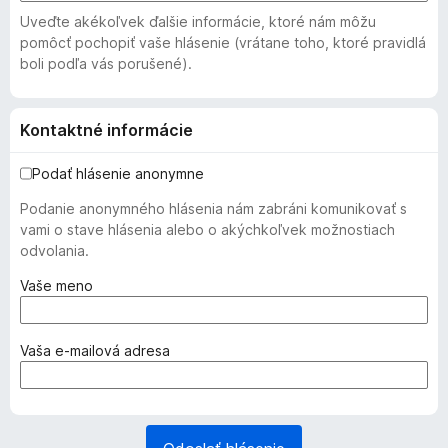
Uveďte akékoľvek ďalšie informácie, ktoré nám môžu
pomôcť pochopiť vaše hlásenie (vrátane toho, ktoré pravidlá
boli podľa vás porušené).
Kontaktné informácie
Podať hlásenie anonymne
Podanie anonymného hlásenia nám zabráni komunikovať s
vami o stave hlásenia alebo o akýchkoľvek možnostiach
odvolania.
(
Vaše meno
p
o
v
(
Vaša e‑mailová adresa
i
p
n
o
n
v
é
i