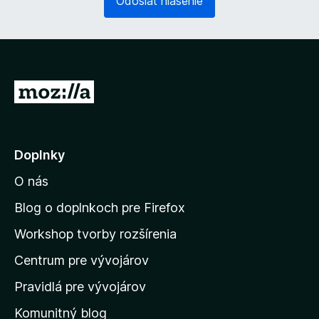
Odoslať hlásenie
)
n
n
é
)
P
r
e
j
Doplnky
s
O nás
ť
n
Blog o doplnkoch pre Firefox
a
Workshop tvorby rozšírenia
d
Centrum pre vývojárov
o
m
Pravidlá pre vývojárov
o
Komunitný blog