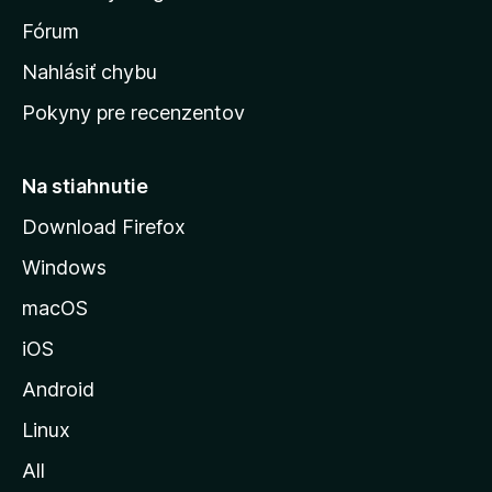
v
s
Fórum
k
Nahlásiť chybu
ú
Pokyny pre recenzentov
s
t
r
Na stiahnutie
á
Download Firefox
n
Windows
k
u
macOS
M
iOS
o
z
Android
i
Linux
l
All
l