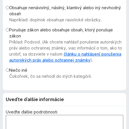
d
Obsahuje nenávistný, násilný, klamlivý alebo iný nevhodný
a
obsah
č
Napríklad: doplnok obsahuje rasistické obrázky.
F
Porušuje zákon alebo obsahuje obsah, ktorý porušuje
i
zákon
r
Príklad: Podvod. (Ak chcete nahlásiť porušenie autorských
e
práv alebo ochrannej známky, viac informácií o tom, ako to
f
urobiť, sa dozviete v našom
článku o nahlásení porušenia
autorských práv alebo ochrannej známky
o
).
x
Niečo iné
Čokoľvek, čo sa nehodí do iných kategórií.
Uveďte ďalšie informácie
Uveďte ďalšie podrobnosti