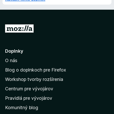
P
r
e
j
Doplnky
s
O nás
ť
n
Blog o doplnkoch pre Firefox
a
Workshop tvorby rozšírenia
d
Centrum pre vývojárov
o
m
Pravidlá pre vývojárov
o
Komunitný blog
v