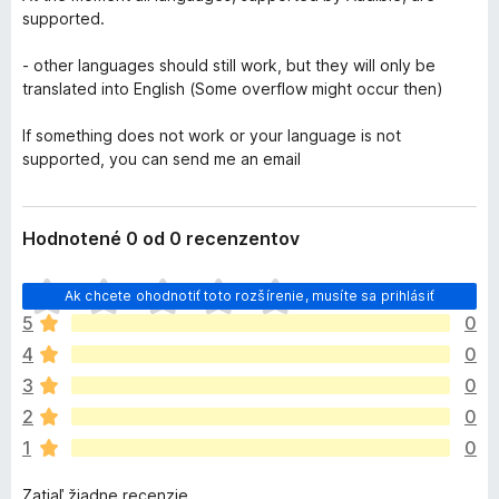
supported.
- other languages should still work, but they will only be
translated into English (Some overflow might occur then)
If something does not work or your language is not
supported, you can send me an email
Hodnotené 0 od 0 recenzentov
D
Ak chcete ohodnotiť toto rozšírenie, musíte sa prihlásiť
o
5
0
p
4
0
l
n
3
0
o
2
0
k
1
0
z
a
Zatiaľ žiadne recenzie