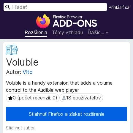
H
Prihlásiť sa
ľ
D
a
o
d
p
Rozšírenia
Témy vzhľadu
Ďalšie…
a
l
ť
n
M
k
e
Voluble
t
y
a
p
Autor:
Vito
d
r
á
e
Voluble is a handy extension that adds a volume
t
p
control to the Audible web player
a
r
r
0 (počet recenzií: 0)
18 používateľov
0 (počet recenzií: 0)
18 používateľov
e
o
z
h
Stiahnuť Firefox a získať rozšírenie
š
l
í
i
Stiahnuť súbor
r
a