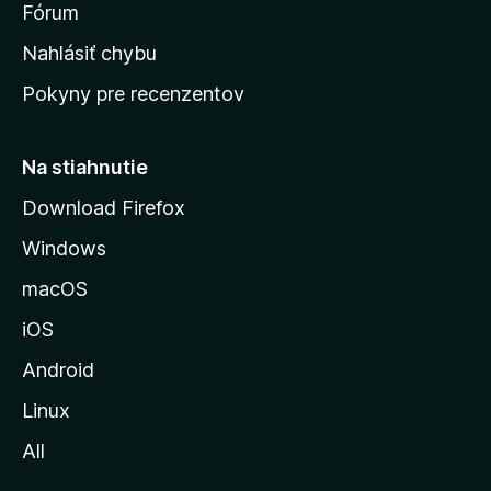
s
Fórum
k
Nahlásiť chybu
ú
Pokyny pre recenzentov
s
t
r
Na stiahnutie
á
Download Firefox
n
Windows
k
u
macOS
M
iOS
o
z
Android
i
Linux
l
All
l
y