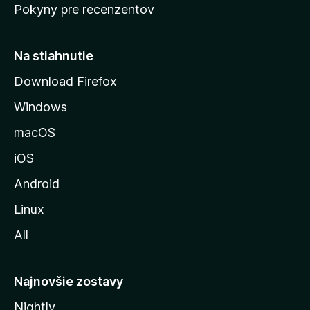
Pokyny pre recenzentov
s
t
r
Na stiahnutie
á
Download Firefox
n
Windows
k
u
macOS
M
iOS
o
z
Android
i
Linux
l
All
l
y
Najnovšie zostavy
Nightly