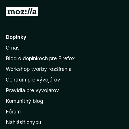
P
r
e
j
Doplnky
s
O nás
ť
n
Blog o doplnkoch pre Firefox
a
Workshop tvorby rozšírenia
d
Centrum pre vývojárov
o
m
Pravidlá pre vývojárov
o
Komunitný blog
v
s
Fórum
k
Nahlásiť chybu
ú