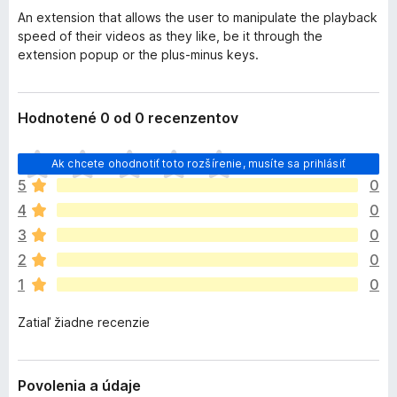
An extension that allows the user to manipulate the playback
speed of their videos as they like, be it through the
extension popup or the plus-minus keys.
Hodnotené 0 od 0 recenzentov
D
Ak chcete ohodnotiť toto rozšírenie, musíte sa prihlásiť
o
5
0
p
4
0
l
n
3
0
o
2
0
k
1
0
z
a
Zatiaľ žiadne recenzie
t
i
a
ľ
Povolenia a údaje