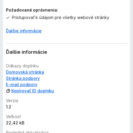
n
i
Požadované oprávnenia:
e
Pristupovať k údajom pre všetky webové stránky
j
e
Ďalšie informácie
o
h
o
d
Ďalšie informácie
n
o
Odkazy doplnku
t
Domovská stránka
e
Stránka podpory
n
E‑mail podpory
ý
Kopírovať ID doplnku
Verzia
1.2
Veľkosť
22,42 kB
Posledná aktualizácia