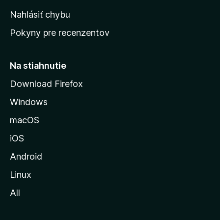
k
Nahlásiť chybu
ú
Pokyny pre recenzentov
s
t
r
Na stiahnutie
á
Download Firefox
n
Windows
k
u
macOS
M
iOS
o
z
Android
i
Linux
l
All
l
y