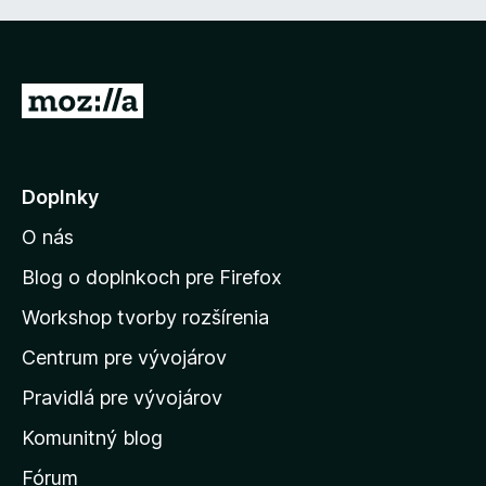
P
r
e
j
Doplnky
s
O nás
ť
n
Blog o doplnkoch pre Firefox
a
Workshop tvorby rozšírenia
d
Centrum pre vývojárov
o
m
Pravidlá pre vývojárov
o
Komunitný blog
v
s
Fórum