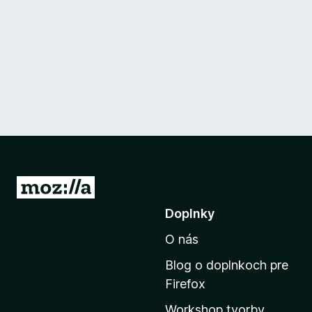
P
r
Doplnky
e
O nás
j
s
Blog o doplnkoch pre
ť
Firefox
n
Workshop tvorby