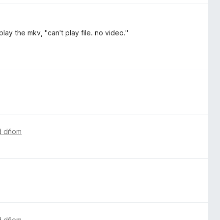
play the mkv, "can't play file. no video."
d dňom
d dňom