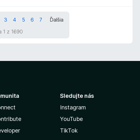
3
4
5
6
7
Ďalšia
a 1 z 1690
munita
Sledujte nás
nnect
Instagram
ntribute
YouTube
veloper
TikTok