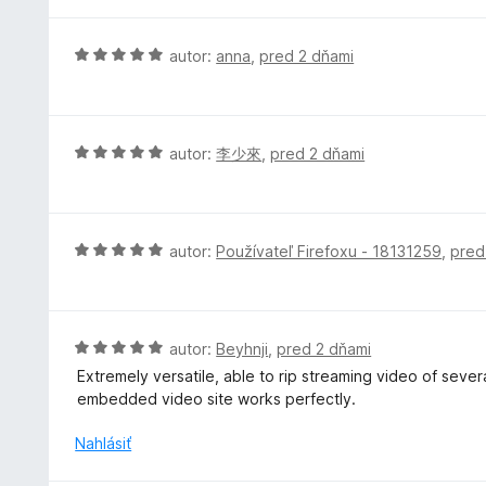
d
e
n
:
o
H
autor:
anna
,
pred 2 dňami
5
t
o
z
e
d
5
n
n
i
o
H
autor:
李少來
,
pred 2 dňami
e
t
o
:
e
d
5
n
n
z
i
o
H
autor:
Používateľ Firefoxu - 18131259
,
pred
5
e
t
o
:
e
d
5
n
n
z
i
o
H
autor:
Beyhnji
,
pred 2 dňami
5
e
t
o
Extremely versatile, able to rip streaming video of seve
:
e
d
embedded video site works perfectly.
5
n
n
z
i
o
Nahlásiť
5
e
t
:
e