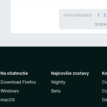
e
d
n
n
i
o
Predchádzajúca
1
2
e
t
:
e
Stránk
5
n
z
i
5
e
:
5
z
5
Na stiahnutie
Najnovšie zostavy
Ko
Download Firefox
Nightly
Co
Windows
Beta
Co
macOS
De