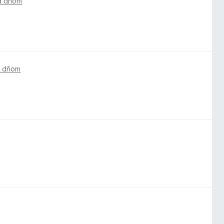
d dňom
d dňom