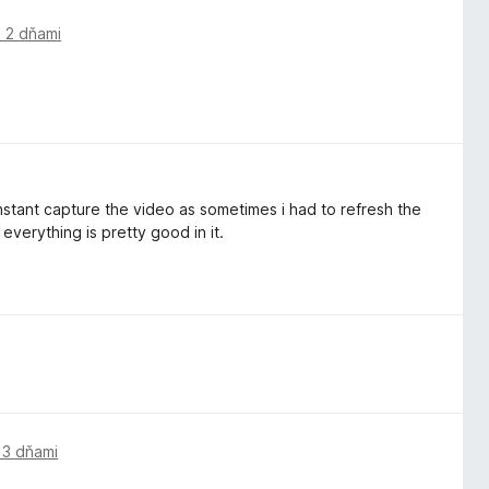
 2 dňami
instant capture the video as sometimes i had to refresh the
everything is pretty good in it.
 3 dňami