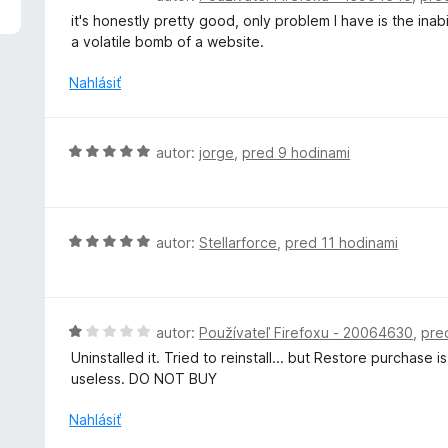
5
o
it's honestly pretty good, only problem I have is the in
z
d
a volatile bomb of a website.
5
n
o
Nahlásiť
t
e
n
H
autor:
jorge
,
pred 9 hodinami
i
o
e
d
:
n
4
o
H
autor:
Stellarforce
,
pred 11 hodinami
z
t
o
5
e
d
n
n
i
o
H
autor:
Používateľ Firefoxu - 20064630
,
pre
e
t
o
Uninstalled it. Tried to reinstall... but Restore purchase
:
e
d
useless. DO NOT BUY
5
n
n
z
i
o
Nahlásiť
5
e
t