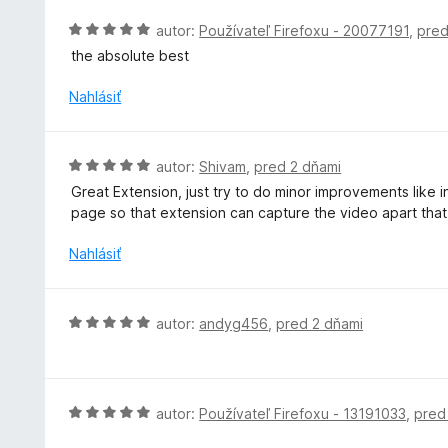
5
n
H
autor:
Používateľ Firefoxu - 20077191
,
pred
z
i
o
5
the absolute best
e
d
:
n
Nahlásiť
5
o
z
t
5
e
H
autor:
Shivam
,
pred 2 dňami
n
o
Great Extension, just try to do minor improvements like 
i
d
page so that extension can capture the video apart that 
e
n
:
o
Nahlásiť
5
t
z
e
5
n
H
autor:
andyg456
,
pred 2 dňami
i
o
e
d
:
n
5
o
H
autor:
Používateľ Firefoxu - 13191033
,
pred
z
t
o
5