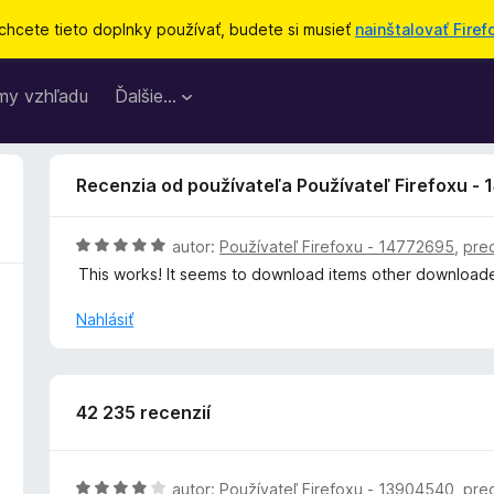
chcete tieto doplnky používať, budete si musieť
nainštalovať Firef
my vzhľadu
Ďalšie…
Recenzia od používateľa Používateľ Firefoxu -
H
autor:
Používateľ Firefoxu - 14772695
,
pre
o
This works! It seems to download items other downloade
d
n
Nahlásiť
o
t
e
n
42 235 recenzií
i
e
:
H
autor:
Používateľ Firefoxu - 13904540
,
pre