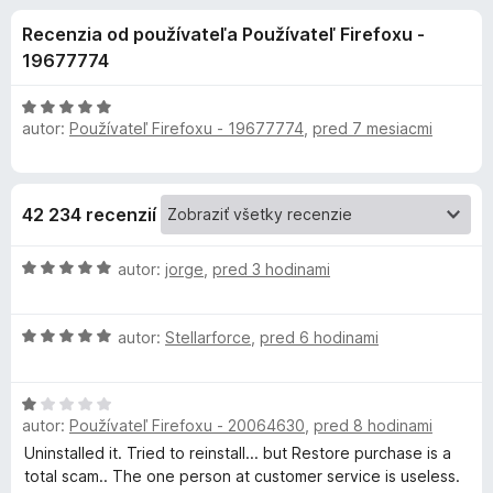
i
:
d
Recenzia od používateľa Používateľ Firefoxu -
4
a
e
,
19677774
č
3
F
d
z
H
i
5
autor:
Používateľ Firefoxu - 19677774
,
pred 7 mesiacmi
o
r
d
o
n
e
o
f
p
42 234 recenzií
t
o
e
x
l
H
n
autor:
jorge
,
pred 3 hodinami
o
i
d
n
e
H
n
autor:
Stellarforce
,
pred 6 hodinami
:
o
o
5
k
d
t
z
H
n
e
5
u
autor:
Používateľ Firefoxu - 20064630
,
pred 8 hodinami
o
o
n
d
t
i
Uninstalled it. Tried to reinstall... but Restore purchase is a
V
n
e
e
total scam.. The one person at customer service is useless.