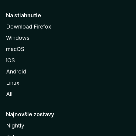
t
r
Na stiahnutie
á
Download Firefox
n
Windows
k
u
macOS
M
iOS
o
z
Android
i
Linux
l
All
l
y
Najnovšie zostavy
Nightly