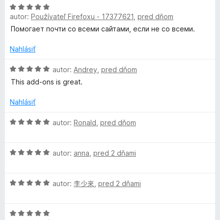
e
H
e
5
autor:
Používateľ Firefoxu - 17377621
,
pred dňom
n
o
:
i
d
5
Помогает почти со всеми сайтами, если не со всеми.
e
n
z
:
o
5
Nahlásiť
5
t
z
e
H
autor:
Andrey
,
pred dňom
5
n
o
This add-ons is great.
i
d
e
n
Nahlásiť
:
o
5
t
H
autor:
Ronald
,
pred dňom
z
e
o
5
n
d
i
H
n
autor:
anna
,
pred 2 dňami
e
o
o
:
d
t
5
H
n
autor:
李少來
,
pred 2 dňami
e
z
o
o
n
5
d
t
i
H
n
e
e