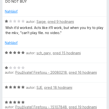
o
n
:
DO NOT BUY
t
i
5
i
e
e
Nahlásiť
z
n
:
5
d
i
H
5
autor:
Saige
,
pred 9 hodinami
e
o
z
Wish it'd worked. Acts like it'll work, but when you try to play
e
:
d
5
the mkv, "can't play file. no video."
1
n
z
o
o
Nahlásiť
5
t
e
H
autor:
sch_gary
,
pred 15 hodinami
D
n
o
i
d
o
e
H
n
:
autor:
Používateľ Firefoxu - 20080218
,
pred 16 hodinami
o
o
w
1
d
t
z
n
e
H
autor:
SJE
,
pred 18 hodinami
5
o
n
n
o
t
i
d
e
e
l
H
n
n
:
autor:
Používateľ Firefoxu - 15107848
,
pred 19 hodinami
o
o
i
5