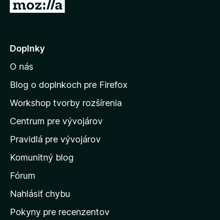
P
z
r
5
e
j
Doplnky
s
O nás
ť
n
Blog o doplnkoch pre Firefox
a
Workshop tvorby rozšírenia
d
Centrum pre vývojárov
o
m
Pravidlá pre vývojárov
o
Komunitný blog
v
s
Fórum
k
Nahlásiť chybu
ú
Pokyny pre recenzentov
s