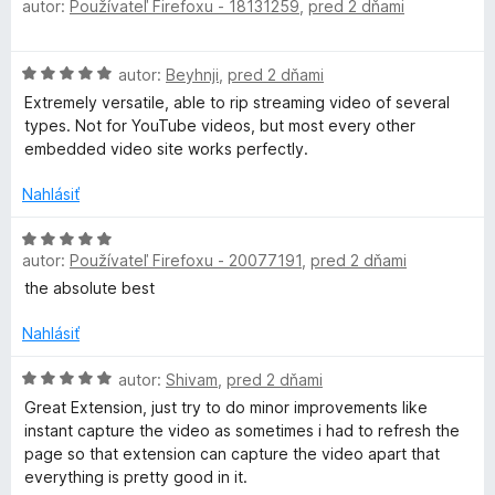
autor:
Používateľ Firefoxu - 18131259
,
pred 2 dňami
o
o
n
:
d
t
i
5
n
e
e
z
H
autor:
Beyhnji
,
pred 2 dňami
o
n
:
5
o
t
i
Extremely versatile, able to rip streaming video of several
5
d
e
e
types. Not for YouTube videos, but most every other
z
n
n
:
embedded video site works perfectly.
5
o
i
5
t
e
Nahlásiť
z
e
:
5
n
H
5
i
autor:
Používateľ Firefoxu - 20077191
,
pred 2 dňami
o
z
e
d
5
the absolute best
:
n
5
o
Nahlásiť
z
t
5
e
H
autor:
Shivam
,
pred 2 dňami
n
o
Great Extension, just try to do minor improvements like
i
d
instant capture the video as sometimes i had to refresh the
e
n
page so that extension can capture the video apart that
:
o
everything is pretty good in it.
5
t