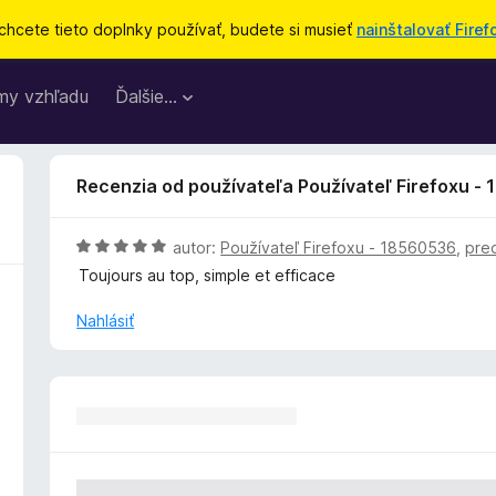
chcete tieto doplnky používať, budete si musieť
nainštalovať Firef
my vzhľadu
Ďalšie…
Recenzia od používateľa Používateľ Firefoxu -
H
autor:
Používateľ Firefoxu - 18560536
,
pre
o
Toujours au top, simple et efficace
d
n
Nahlásiť
o
t
e
n
i
e
: