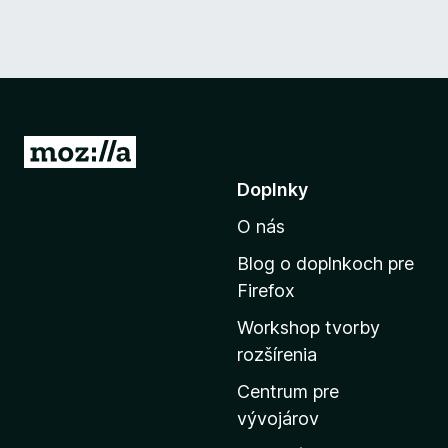
P
r
Doplnky
e
O nás
j
s
Blog o doplnkoch pre
ť
Firefox
n
Workshop tvorby
a
rozšírenia
d
o
Centrum pre
m
vývojárov
o