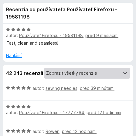
i
:
d
Recenzia od používateľa Používateľ Firefoxu -
4
a
e
,
19581198
č
3
F
d
z
H
i
5
autor:
Používateľ Firefoxu - 19581198
,
pred 9 mesiacmi
o
r
d
Fast, clean and seamless!
o
n
e
o
Nahlásiť
f
p
t
o
e
x
l
42 243 recenzií
n
i
n
e
H
autor:
sewing needles
,
pred 39 minútami
:
o
5
d
k
z
H
n
5
autor:
Používateľ Firefoxu - 17777764
,
pred 12 hodinami
o
o
u
d
t
n
e
V
H
autor:
Rowen
,
pred 12 hodinami
o
n