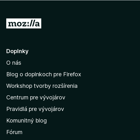
e
:
5
P
z
r
5
e
j
Doplnky
s
O nás
ť
n
Blog o doplnkoch pre Firefox
a
Workshop tvorby rozšírenia
d
Centrum pre vývojárov
o
m
Pravidlá pre vývojárov
o
Komunitný blog
v
s
Fórum