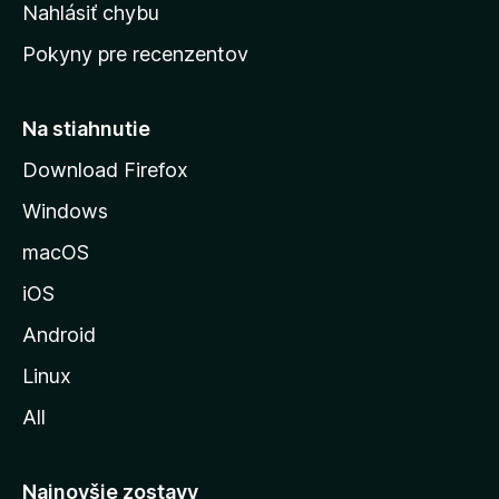
k
Nahlásiť chybu
ú
Pokyny pre recenzentov
s
t
r
Na stiahnutie
á
Download Firefox
n
Windows
k
u
macOS
M
iOS
o
z
Android
i
Linux
l
All
l
y
Najnovšie zostavy