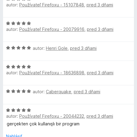
n
:
autor:
Používateľ Firefoxu - 15107848
,
pred 3 dňami
o
o
i
5
d
t
e
z
n
e
:
5
H
o
n
1
autor:
Používateľ Firefoxu - 20079916
,
pred 3 dňami
o
t
i
z
d
e
e
5
n
n
:
H
autor:
Henri Gole
,
pred 3 dňami
o
i
5
o
t
e
z
d
e
:
5
H
n
n
5
autor:
Používateľ Firefoxu - 18636898
,
pred 3 dňami
o
o
i
z
d
t
e
5
n
e
:
H
autor:
Caberquake
,
pred 3 dňami
o
n
5
o
t
i
z
d
e
e
5
H
n
n
:
autor:
Používateľ Firefoxu - 20044232
,
pred 3 dňami
o
o
i
5
d
t
gerçekten çok kullanışlı bir program
e
z
n
e
:
5
o
n
Nahlásiť