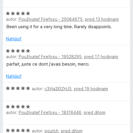
o
t
i
d
e
i
e
H
n
n
:
autor:
Používateľ Firefoxu - 20084675
,
pred 13 hodinami
o
o
i
5
d
d
t
Been using it for a very long time. Rarely disappoints.
e
z
n
e
:
5
e
o
n
Nahlásiť
5
t
i
z
e
H
e
o
5
autor:
Používateľ Firefoxu - 19528295
,
pred 17 hodinami
n
o
:
i
d
5
parfait, juste ce dont j'avais besoin, merci.
D
e
n
z
:
o
5
Nahlásiť
o
5
t
z
e
H
autor:
c3Vja2l0ZHJ5
,
pred 19 hodinami
w
5
n
o
i
d
H
e
n
n
autor:
Používateľ Firefoxu - 18316446
,
pred dňom
o
:
o
d
5
t
l
n
z
e
H
autor:
poutch
,
pred dňom
o
5
n