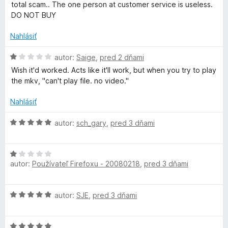
n
e
e
total scam.. The one person at customer service is useless.
o
n
:
DO NOT BUY
t
i
5
e
e
Nahlásiť
z
n
:
5
i
H
5
autor:
Saige
,
pred 2 dňami
e
o
z
Wish it'd worked. Acts like it'll work, but when you try to play
:
d
5
the mkv, "can't play file. no video."
1
n
z
o
Nahlásiť
5
t
e
H
autor:
sch_gary
,
pred 3 dňami
n
o
i
d
e
H
n
:
autor:
Používateľ Firefoxu - 20080218
,
pred 3 dňami
o
o
1
d
t
z
n
e
H
autor:
SJE
,
pred 3 dňami
5
o
n
o
t
i
d
e
e
H
n