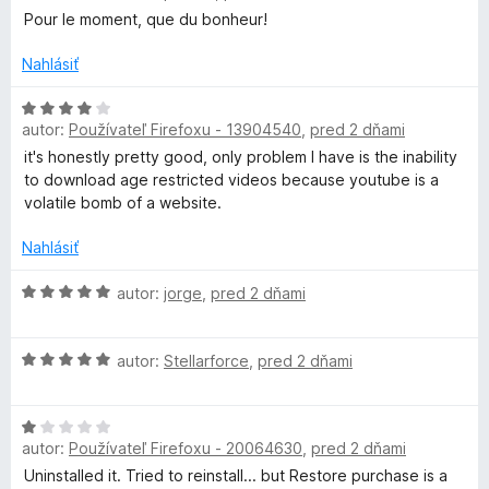
o
o
t
i
Pour le moment, que du bonheur!
d
e
e
n
n
Nahlásiť
:
a
o
i
5
t
H
e
z
d
e
autor:
Používateľ Firefoxu - 13904540
,
pred 2 dňami
o
:
5
n
d
5
it's honestly pretty good, only problem I have is the inability
H
i
n
z
to download age restricted videos because youtube is a
e
o
5
volatile bomb of a website.
:
t
e
5
e
Nahlásiť
z
n
l
5
i
H
autor:
jorge
,
pred 2 dňami
e
o
p
:
d
H
4
n
autor:
Stellarforce
,
pred 2 dňami
e
o
z
o
d
5
t
H
n
e
r
autor:
Používateľ Firefoxu - 20064630
,
pred 2 dňami
o
o
n
d
t
i
Uninstalled it. Tried to reinstall... but Restore purchase is a