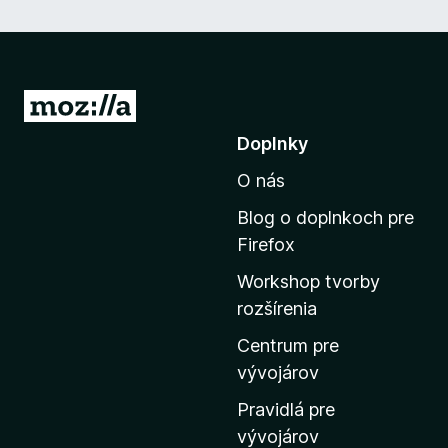
P
r
Doplnky
e
O nás
j
s
Blog o doplnkoch pre
ť
Firefox
n
Workshop tvorby
a
rozšírenia
d
o
Centrum pre
m
vývojárov
o
Pravidlá pre
v
vývojárov