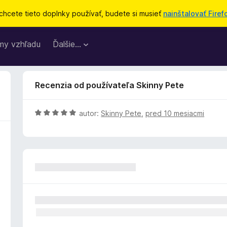
chcete tieto doplnky používať, budete si musieť
nainštalovať Firef
my vzhľadu
Ďalšie…
Recenzia od používateľa Skinny Pete
H
autor:
Skinny Pete
,
pred 10 mesiacmi
o
d
n
o
t
e
n
i
e
: