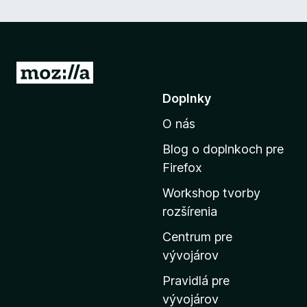
P
r
Doplnky
e
O nás
j
s
Blog o doplnkoch pre
ť
Firefox
n
Workshop tvorby
a
rozšírenia
d
o
Centrum pre
m
vývojárov
o
Pravidlá pre
v
vývojárov