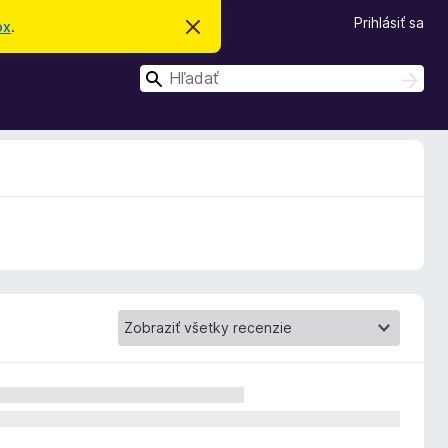
Prihlásiť sa
ox
.
Z
a
v
H
r
H
i
ľ
ľ
e
a
a
ť
d
t
d
a
o
ť
a
t
o
ť
o
z
n
á
m
e
n
i
e