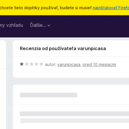
chcete tieto doplnky používať, budete si musieť
nainštalovať Firef
my vzhľadu
Ďalšie…
Recenzia od používateľa varunpicasa
H
autor:
varunpicasa
,
pred 10 mesiacmi
o
d
n
o
t
e
n
i
e
: