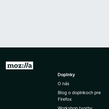
P
r
Doplnky
e
O nás
j
s
Blog o doplnkoch pre
ť
Firefox
n
Workshop tvorby