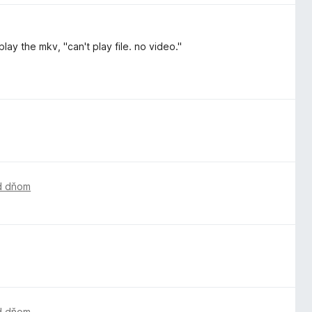
play the mkv, "can't play file. no video."
d dňom
d dňom