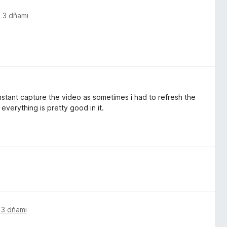
 3 dňami
instant capture the video as sometimes i had to refresh the
everything is pretty good in it.
 3 dňami