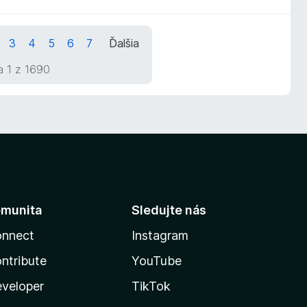
3
4
5
6
7
Ďalšia
a 1 z 1690
munita
Sledujte nás
nnect
Instagram
ntribute
YouTube
veloper
TikTok