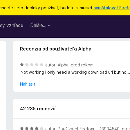
chcete tieto doplnky používať, budete si musieť
nainštalovať Firef
my vzhľadu
Ďalšie…
Recenzia od používateľa Alpha
H
autor:
Alpha
,
pred rokom
o
Not working i only need a working download url but no..
d
n
Nahlásiť
o
t
e
n
42 235 recenzií
i
e
:
H
autor:
Používateľ Firefoxu - 13904540
,
pre