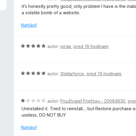
1
o
it's honestly pretty good, only problem I have is the in
z
d
a volatile bomb of a website.
5
n
o
Nahlásiť
t
e
n
H
autor:
jorge
,
pred 16 hodinami
i
o
e
d
:
n
4
o
H
autor:
Stellarforce
,
pred 19 hodinami
z
t
o
5
e
d
n
n
i
o
H
autor:
Používateľ Firefoxu - 20064630
,
pre
e
t
o
Uninstalled it. Tried to reinstall... but Restore purchase
:
e
d
useless. DO NOT BUY
5
n
n
z
i
o
Nahlásiť
5
e
t