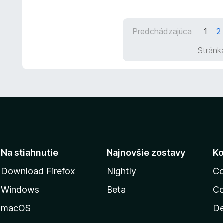
e
d
n
n
i
o
Predchádzajúca
1
2
e
t
:
e
Stránk
5
n
z
i
5
e
:
5
z
5
Na stiahnutie
Najnovšie zostavy
Ko
Download Firefox
Nightly
Co
Windows
Beta
Co
macOS
De