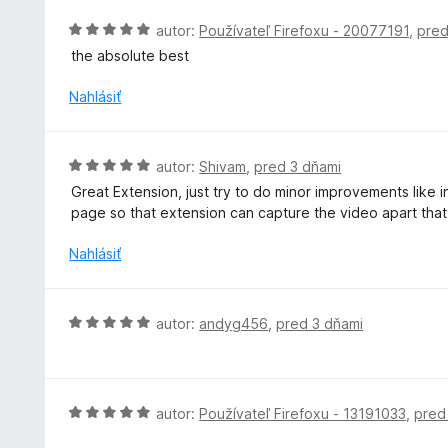
5
n
H
autor:
Používateľ Firefoxu - 20077191
,
pred
z
i
o
5
the absolute best
e
d
:
n
Nahlásiť
5
o
z
t
5
e
H
autor:
Shivam
,
pred 3 dňami
n
o
Great Extension, just try to do minor improvements like 
i
d
page so that extension can capture the video apart that 
e
n
:
o
Nahlásiť
5
t
z
e
5
n
H
autor:
andyg456
,
pred 3 dňami
i
o
e
d
:
n
5
o
H
autor:
Používateľ Firefoxu - 13191033
,
pred
z
t
o
5