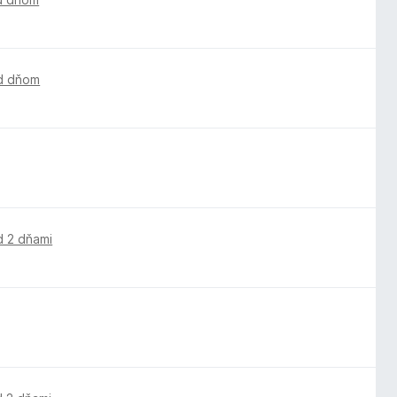
d dňom
d 2 dňami