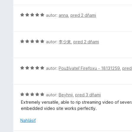
d
e
n
:
o
H
autor:
anna
,
pred 2 dňami
5
t
o
z
e
d
5
n
n
i
o
H
autor:
李少來
,
pred 2 dňami
e
t
o
:
e
d
5
n
n
z
i
o
H
autor:
Používateľ Firefoxu - 18131259
,
pred
5
e
t
o
:
e
d
5
n
n
z
i
o
H
autor:
Beyhnji
,
pred 3 dňami
5
e
t
o
Extremely versatile, able to rip streaming video of seve
:
e
d
embedded video site works perfectly.
5
n
n
z
i
o
Nahlásiť
5
e
t
:
e