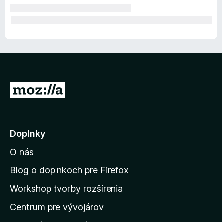
P
r
e
j
Doplnky
s
O nás
ť
n
Blog o doplnkoch pre Firefox
a
Workshop tvorby rozšírenia
d
Centrum pre vývojárov
o
m