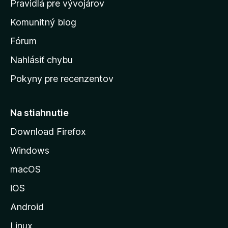
Pravidlá pre vývojárov
o
Komunitný blog
v
s
Fórum
k
Nahlásiť chybu
ú
Pokyny pre recenzentov
s
t
r
Na stiahnutie
á
Download Firefox
n
Windows
k
u
macOS
M
iOS
o
z
Android
i
Linux