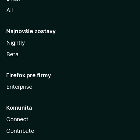
l
All
l
y
Najnovšie zostavy
Nightly
Beta
Firefox pre firmy
Enterprise
Komunita
Connect
Contribute