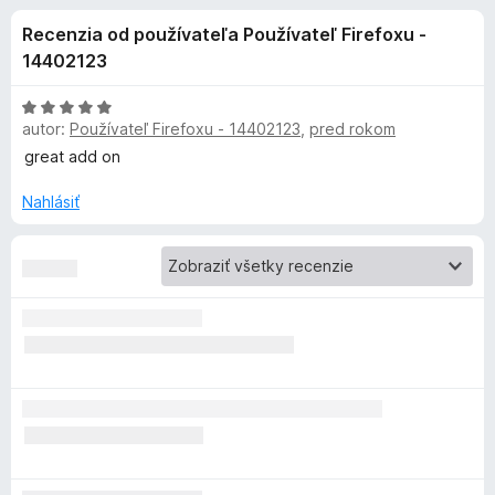
i
:
d
Recenzia od používateľa Používateľ Firefoxu -
4
a
e
,
14402123
č
3
F
d
z
H
i
5
autor:
Používateľ Firefoxu - 14402123
,
pred rokom
o
r
d
great add on
o
n
e
o
Nahlásiť
f
p
t
o
e
x
l
n
i
n
e
:
5
k
z
5
u
V