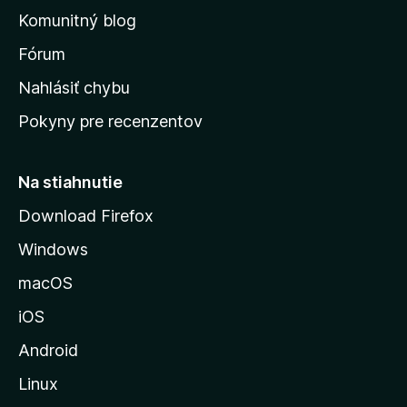
o
Komunitný blog
v
s
Fórum
k
Nahlásiť chybu
ú
Pokyny pre recenzentov
s
t
r
Na stiahnutie
á
Download Firefox
n
Windows
k
u
macOS
M
iOS
o
z
Android
i
Linux
l