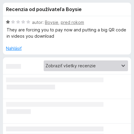
i
:
d
Recenzia od používateľa Boysie
4
a
e
,
č
3
H
autor:
Boysie
,
pred rokom
F
d
z
o
They are forcing you to pay now and putting a big QR code
i
5
d
in videos you download
n
r
o
o
e
Nahlásiť
t
f
p
e
o
n
x
l
i
e
:
n
1
z
k
5
u
V