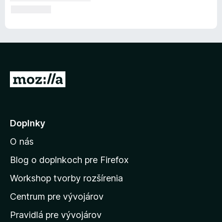
P
r
e
j
Doplnky
s
O nás
ť
n
Blog o doplnkoch pre Firefox
a
Workshop tvorby rozšírenia
d
Centrum pre vývojárov
o
m
Pravidlá pre vývojárov