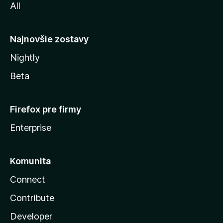
All
l
y
Najnovšie zostavy
Nightly
Beta
Firefox pre firmy
Enterprise
Komunita
Connect
Contribute
Developer