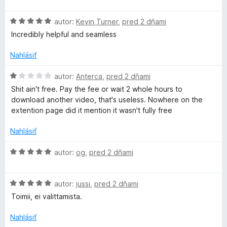
d
e
:
n
n
5
H
autor:
Kevin Turner
,
pred 2 dňami
o
i
z
o
t
Incredibly helpful and seamless
e
5
d
e
:
n
n
Nahlásiť
5
o
i
z
t
H
e
autor:
Anterca
,
pred 2 dňami
5
e
o
:
Shit ain't free. Pay the fee or wait 2 whole hours to
n
d
5
download another video, that's useless. Nowhere on the
i
n
z
extention page did it mention it wasn't fully free
e
o
5
:
t
Nahlásiť
5
e
z
n
H
autor:
og
,
pred 2 dňami
5
i
o
e
d
:
H
n
autor:
jussi
,
pred 2 dňami
1
o
o
Toimii, ei valittamista.
z
d
t
5
n
e
Nahlásiť
o
n