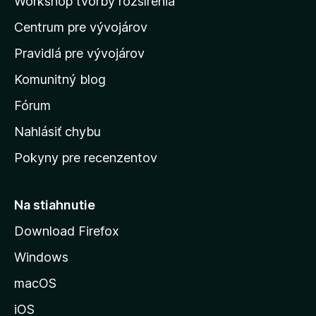
Workshop tvorby rozšírenia
d
Centrum pre vývojárov
o
m
Pravidlá pre vývojárov
o
Komunitný blog
v
s
Fórum
k
Nahlásiť chybu
ú
Pokyny pre recenzentov
s
t
r
Na stiahnutie
á
Download Firefox
n
Windows
k
u
macOS
M
iOS
o