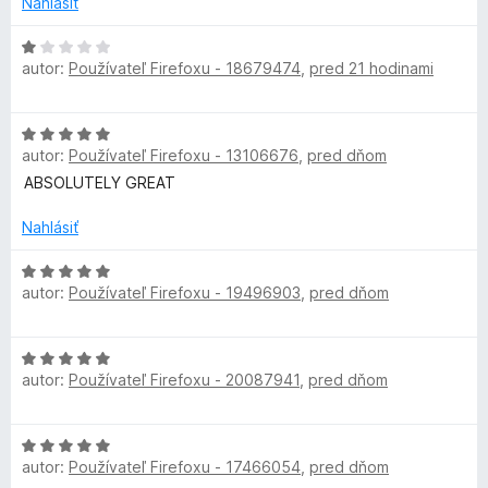
Nahlásiť
5
e
n
H
i
autor:
Používateľ Firefoxu - 18679474
,
pred 21 hodinami
o
e
d
:
n
H
2
o
autor:
Používateľ Firefoxu - 13106676
,
pred dňom
o
z
t
d
5
ABSOLUTELY GREAT
e
n
n
o
Nahlásiť
i
t
e
e
H
:
autor:
Používateľ Firefoxu - 19496903
,
pred dňom
n
o
1
i
d
z
e
n
5
H
:
o
autor:
Používateľ Firefoxu - 20087941
,
pred dňom
o
5
t
d
z
e
n
5
n
H
o
i
autor:
Používateľ Firefoxu - 17466054
,
pred dňom
o
t
e