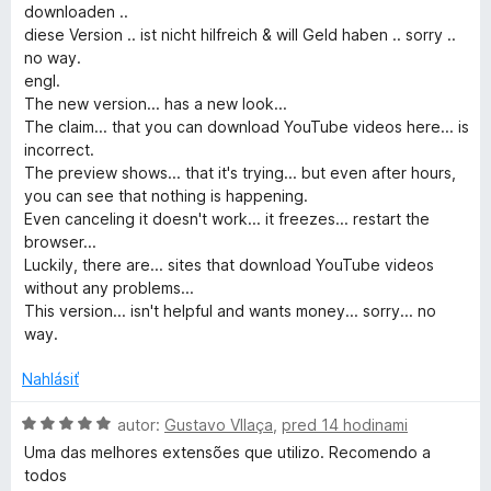
:
downloaden ..
2
i
diese Version .. ist nicht hilfreich & will Geld haben .. sorry ..
z
no way.
5
engl.
d
The new version... has a new look...
The claim... that you can download YouTube videos here... is
e
incorrect.
The preview shows... that it's trying... but even after hours,
o
you can see that nothing is happening.
Even canceling it doesn't work... it freezes... restart the
browser...
D
Luckily, there are... sites that download YouTube videos
without any problems...
o
This version... isn't helpful and wants money... sorry... no
way.
w
Nahlásiť
n
H
autor:
Gustavo VIlaça
,
pred 14 hodinami
o
Uma das melhores extensões que utilizo. Recomendo a
l
d
todos