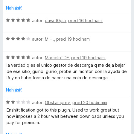
n
o
o
Nahlásiť
t
a
e
H
autor:
dawnt0pia
,
pred 16 hodinami
n
o
i
d
d
e
H
n
autor:
M.H.
,
pred 19 hodinami
:
o
o
H
5
d
t
z
H
n
autor:
MarceloTDF
,
pred 19 hodinami
e
e
5
o
o
n
la verdad q es el unico gestor de descarga q me deja bajar
d
t
i
de ese sitio, guiño, guiño, probe un monton con la ayuda de
l
n
e
e
IA y no hubo forma de hacer una cola de descarga.....
o
n
:
t
i
5
Nahlásiť
p
e
e
z
n
:
5
H
autor:
ObsLamprey
,
pred 20 hodinami
e
i
4
o
Enshittification got to this plugin. Used to work great but
e
z
d
now imposes a 2 hour wait between downloads unless you
r
:
5
n
pay for premium.
5
o
z
t