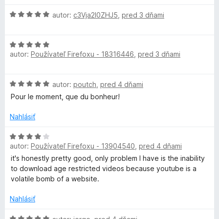
5
t
z
e
H
autor:
c3Vja2l0ZHJ5
,
pred 3 dňami
5
n
o
i
d
H
e
n
autor:
Používateľ Firefoxu - 18316446
,
pred 3 dňami
o
:
o
d
5
t
n
z
e
H
autor:
poutch
,
pred 4 dňami
o
5
n
o
t
i
Pour le moment, que du bonheur!
d
e
e
n
n
Nahlásiť
:
o
i
5
t
H
e
z
e
autor:
Používateľ Firefoxu - 13904540
,
pred 4 dňami
o
:
5
n
d
5
it's honestly pretty good, only problem I have is the inability
i
n
z
to download age restricted videos because youtube is a
e
o
5
volatile bomb of a website.
:
t
5
e
Nahlásiť
z
n
5
i
H