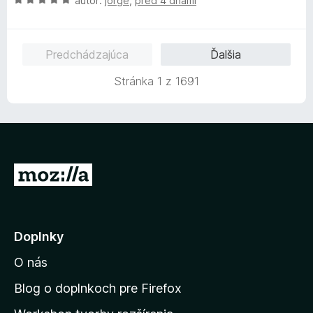
autor:
jorge
,
pred 4 dňami
e
o
:
d
4
n
Predchádzajúca
Ďalšia
z
o
5
t
Stránka 1 z 1691
e
n
i
e
:
5
P
z
r
5
e
j
Doplnky
s
O nás
ť
n
Blog o doplnkoch pre Firefox
a