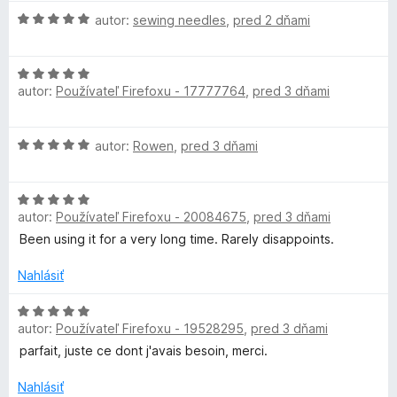
t
i
H
autor:
sewing needles
,
pred 2 dňami
e
e
o
n
:
d
i
5
H
n
e
autor:
Používateľ Firefoxu - 17777764
,
pred 3 dňami
z
o
o
:
5
d
t
5
n
e
H
autor:
Rowen
,
pred 3 dňami
z
o
n
o
5
t
i
d
e
e
H
n
n
:
autor:
Používateľ Firefoxu - 20084675
,
pred 3 dňami
o
o
i
5
d
t
Been using it for a very long time. Rarely disappoints.
e
z
n
e
:
5
o
n
Nahlásiť
5
t
i
z
e
H
e
5
autor:
Používateľ Firefoxu - 19528295
,
pred 3 dňami
n
o
:
i
d
5
parfait, juste ce dont j'avais besoin, merci.
e
n
z
:
o
5
Nahlásiť