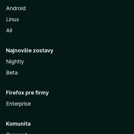
z
Android
i
Linux
l
All
l
y
Najnovšie zostavy
Nightly
Beta
Firefox pre firmy
Enterprise
Komunita