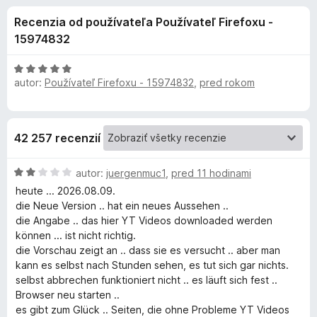
i
:
d
Recenzia od používateľa Používateľ Firefoxu -
4
a
e
,
15974832
č
3
F
d
z
H
i
5
autor:
Používateľ Firefoxu - 15974832
,
pred rokom
o
r
d
o
n
e
o
f
p
42 257 recenzií
t
o
e
x
l
H
n
autor:
juergenmuc1
,
pred 11 hodinami
o
i
heute ... 2026.08.09.
d
n
e
die Neue Version .. hat ein neues Aussehen ..
n
:
die Angabe .. das hier YT Videos downloaded werden
o
5
können ... ist nicht richtig.
k
t
z
die Vorschau zeigt an .. dass sie es versucht .. aber man
e
5
kann es selbst nach Stunden sehen, es tut sich gar nichts.
u
n
selbst abbrechen funktioniert nicht .. es läuft sich fest ..
i
Browser neu starten ..
V
e
es gibt zum Glück .. Seiten, die ohne Probleme YT Videos