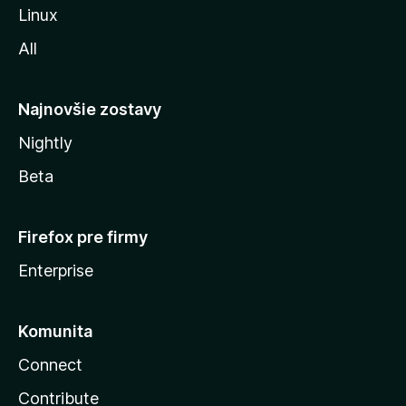
i
Linux
l
All
l
y
Najnovšie zostavy
Nightly
Beta
Firefox pre firmy
Enterprise
Komunita
Connect
Contribute