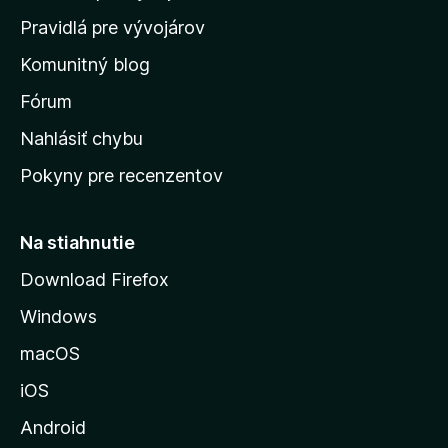
m
Pravidlá pre vývojárov
o
Komunitný blog
v
s
Fórum
k
Nahlásiť chybu
ú
Pokyny pre recenzentov
s
t
r
Na stiahnutie
á
Download Firefox
n
Windows
k
u
macOS
M
iOS
o
z
Android