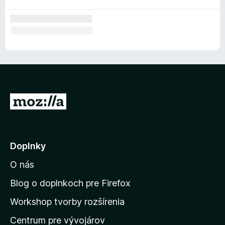
P
r
e
j
Doplnky
s
O nás
ť
n
Blog o doplnkoch pre Firefox
a
Workshop tvorby rozšírenia
d
Centrum pre vývojárov
o