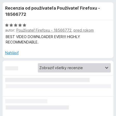
i
:
d
Recenzia od používateľa Používateľ Firefoxu -
4
a
e
,
18566772
č
3
F
d
z
H
i
5
autor:
Používateľ Firefoxu - 18566772
,
pred rokom
o
r
d
BEST VIDEO DOWNLOADER EVER!!! HIGHLY
o
n
e
RECOMMENDABLE.
o
f
p
t
Nahlásiť
o
e
x
l
n
i
n
e
:
5
k
z
5
u
V