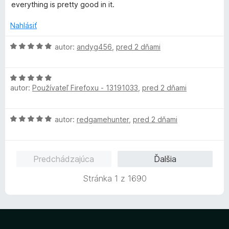
:
o
everything is pretty good in it.
5
t
z
e
Nahlásiť
5
n
i
H
autor:
andyg456
,
pred 2 dňami
e
o
:
d
5
H
n
z
autor:
Používateľ Firefoxu - 13191033
,
pred 2 dňami
o
o
5
d
t
n
e
H
autor:
redgamehunter
,
pred 2 dňami
o
n
o
t
i
d
e
e
n
n
:
Predchádzajúca
Ďalšia
o
i
5
t
e
z
Stránka 1 z 1690
e
:
5
n
5
i
z
e
5
: