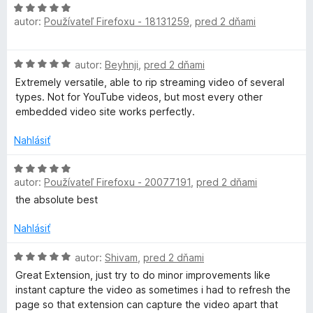
H
n
e
e
autor:
Používateľ Firefoxu - 18131259
,
pred 2 dňami
o
o
n
:
d
t
i
5
n
e
e
z
H
autor:
Beyhnji
,
pred 2 dňami
o
n
:
5
o
t
i
Extremely versatile, able to rip streaming video of several
5
d
e
e
types. Not for YouTube videos, but most every other
z
n
n
:
embedded video site works perfectly.
5
o
i
5
t
e
Nahlásiť
z
e
:
5
n
H
5
i
autor:
Používateľ Firefoxu - 20077191
,
pred 2 dňami
o
z
e
d
5
the absolute best
:
n
5
o
Nahlásiť
z
t
5
e
H
autor:
Shivam
,
pred 2 dňami
n
o
Great Extension, just try to do minor improvements like
i
d
instant capture the video as sometimes i had to refresh the
e
n
page so that extension can capture the video apart that