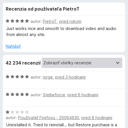
i
:
d
Recenzia od používateľa PietroT
4
a
e
,
č
3
H
autor:
PietroT
,
pred rokom
F
d
z
o
Just works nice and smooth to download video and audio
i
5
d
from almost any site.
n
r
o
o
e
Nahlásiť
t
f
p
e
o
42 234 recenzií
n
x
l
i
e
H
autor:
jorge
,
pred 3 hodinami
:
n
o
5
d
z
H
n
autor:
Stellarforce
,
pred 6 hodinami
k
5
o
o
d
t
u
H
n
e
autor:
Používateľ Firefoxu - 20064630
,
pred 8 hodinami
o
o
n
V
d
t
i
Uninstalled it. Tried to reinstall... but Restore purchase is a