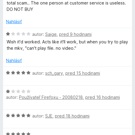
n
e
e
total scam.. The one person at customer service is useless.
o
n
i
:
DO NOT BUY
t
i
5
e
e
Nahlásiť
z
d
n
:
5
i
H
5
autor:
Saige
,
pred 9 hodinami
e
e
o
z
Wish it'd worked. Acts like it'll work, but when you try to play
:
d
5
the mkv, "can't play file. no video."
o
1
n
z
o
Nahlásiť
5
t
D
e
H
autor:
sch_gary
,
pred 15 hodinami
n
o
o
i
d
e
H
n
w
:
autor:
Používateľ Firefoxu - 20080218
,
pred 16 hodinami
o
o
1
d
t
z
n
n
e
H
autor:
SJE
,
pred 18 hodinami
5
o
n
o
t
i
l
d
e
e
H
n