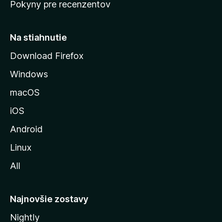
Pokyny pre recenzentov
s
t
r
Na stiahnutie
á
Download Firefox
n
Windows
k
u
macOS
M
iOS
o
z
Android
i
Linux
l
All
l
y
Najnovšie zostavy
Nightly