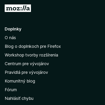
5
P
z
r
5
e
j
Doplnky
s
O nás
ť
n
Blog o doplnkoch pre Firefox
a
Workshop tvorby rozšírenia
d
Centrum pre vývojárov
o
m
Pravidlá pre vývojárov
o
Komunitný blog
v
s
Fórum
k
Nahlásiť chybu
ú