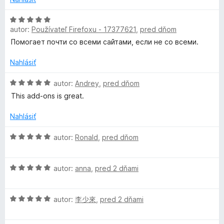
5
t
i
z
e
H
e
5
autor:
Používateľ Firefoxu - 17377621
,
pred dňom
n
o
:
i
d
5
Помогает почти со всеми сайтами, если не со всеми.
e
n
z
:
o
5
Nahlásiť
5
t
z
e
H
autor:
Andrey
,
pred dňom
5
n
o
This add-ons is great.
i
d
e
n
Nahlásiť
:
o
5
t
H
autor:
Ronald
,
pred dňom
z
e
o
5
n
d
i
H
n
autor:
anna
,
pred 2 dňami
e
o
o
:
d
t
5
H
n
autor:
李少來
,
pred 2 dňami
e
z
o
o
n
5
d
t
i