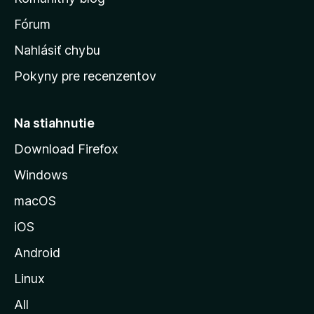
v
s
Fórum
k
Nahlásiť chybu
ú
Pokyny pre recenzentov
s
t
r
Na stiahnutie
á
Download Firefox
n
Windows
k
u
macOS
M
iOS
o
z
Android
i
Linux
l
All
l