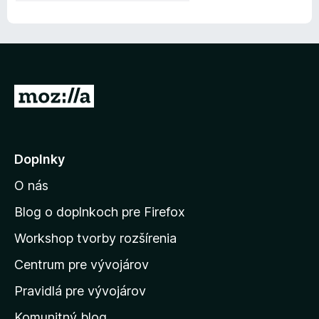
P
r
e
j
Doplnky
s
O nás
ť
n
Blog o doplnkoch pre Firefox
a
Workshop tvorby rozšírenia
d
Centrum pre vývojárov
o
m
Pravidlá pre vývojárov
o
Komunitný blog