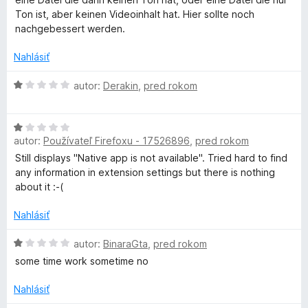
e
e
Ton ist, aber keinen Videoinhalt hat. Hier sollte noch
n
:
nachgebessert werden.
i
1
e
z
Nahlásiť
:
5
3
H
autor:
Derakin
,
pred rokom
z
o
5
d
H
n
autor:
Používateľ Firefoxu - 17526896
,
pred rokom
o
o
d
t
Still displays "Native app is not available". Tried hard to find
n
e
any information in extension settings but there is nothing
o
n
about it :-(
t
i
e
e
Nahlásiť
n
:
i
H
1
autor:
BinaraGta
,
pred rokom
e
o
z
some time work sometime no
:
d
5
1
n
Nahlásiť
z
o