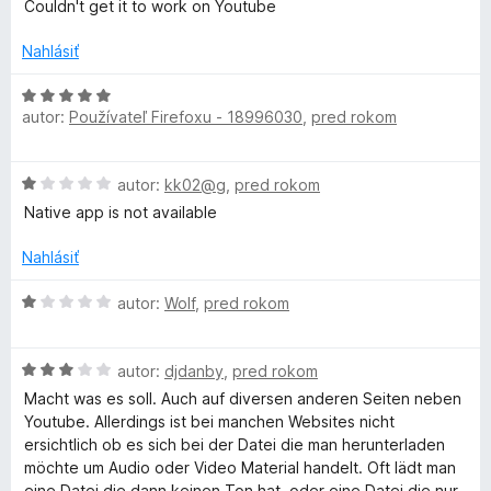
o
o
5
n
Couldn't get it to work on Youtube
d
t
i
n
e
e
Nahlásiť
o
n
:
t
i
1
H
e
e
autor:
Používateľ Firefoxu - 18996030
,
pred rokom
z
o
n
:
5
d
i
2
n
H
e
autor:
kk02@g
,
pred rokom
z
o
o
:
5
t
Native app is not available
d
1
e
n
z
n
Nahlásiť
o
5
i
t
H
e
autor:
Wolf
,
pred rokom
e
o
:
n
d
5
i
H
n
autor:
djdanby
,
pred rokom
z
e
o
o
5
Macht was es soll. Auch auf diversen anderen Seiten neben
:
d
t
Youtube. Allerdings ist bei manchen Websites nicht
1
n
e
ersichtlich ob es sich bei der Datei die man herunterladen
z
o
n
möchte um Audio oder Video Material handelt. Oft lädt man
5
t
i
eine Datei die dann keinen Ton hat, oder eine Datei die nur