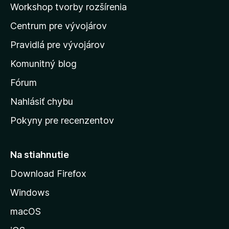
Workshop tvorby rozšírenia
d
Centrum pre vývojárov
o
m
Pravidlá pre vývojárov
o
Komunitný blog
v
s
Fórum
k
Nahlásiť chybu
ú
Pokyny pre recenzentov
s
t
r
Na stiahnutie
á
Download Firefox
n
Windows
k
u
macOS
M