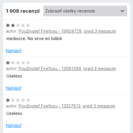
i
:
d
3
1 908 recenzií
a
e
,
č
8
H
F
d
z
autor:
Používateľ Firefoxu - 19924729
,
pred 3 mesiacmi
o
i
5
d
mediocre. No sirve en bilibili
r
o
n
e
o
Nahlásiť
f
p
t
o
e
H
autor:
Používateľ Firefoxu - 13081399
,
pred 4 mesiacmi
n
o
x
l
i
d
Useless
e
n
n
:
o
Nahlásiť
2
t
k
z
e
H
autor:
Používateľ Firefoxu - 13327813
,
pred 5 mesiacmi
5
n
o
i
d
Useless.
u
e
n
:
o
Nahlásiť
A
1
t