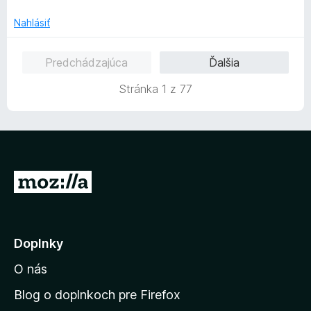
Nahlásiť
Predchádzajúca
Ďalšia
Stránka 1 z 77
P
r
e
j
Doplnky
s
O nás
ť
n
Blog o doplnkoch pre Firefox
a