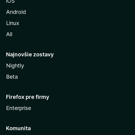
iOS
o
z
Android
i
Linux
l
All
l
y
Najnovšie zostavy
Nightly
Beta
Firefox pre firmy
Enterprise
Komunita