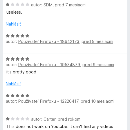
z
e
H
autor:
SDM
,
pred 7 mesiacmi
n
5
n
o
useless.
i
d
t
e
n
Nahlásiť
:
o
1
t
H
V
z
e
autor:
Používateľ Firefoxu - 18642173
,
pred 9 mesiacmi
o
5
n
d
i
i
n
H
e
o
d
autor:
Používateľ Firefoxu - 19534879
,
pred 9 mesiacmi
o
:
t
d
1
it's pretty good
e
n
z
e
n
o
5
Nahlásiť
i
t
e
o
e
H
:
autor:
Používateľ Firefoxu - 12226417
,
pred 10 mesiacmi
n
o
5
D
i
d
z
e
n
5
H
autor:
Carter
,
pred rokom
:
o
o
o
5
t
This does not work on Youtube. It can't find any videos