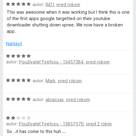
5
t
H
autor:
RiD1
,
pred rokom
e
o
This was awesome when it was working but I think this is one
n
d
of the first apps google targetted on their youtube
i
n
downloader shutting down spree. We now have a broken
e
o
app.
:
t
1
e
Nahlásiť
z
n
5
i
H
e
autor:
Používateľ Firefoxu - 13457384
,
pred rokom
o
:
d
5
n
H
z
autor:
Mark
,
pred rokom
o
o
5
t
d
e
H
n
autor:
abracsas
,
pred rokom
n
o
o
i
d
t
e
H
n
e
:
autor:
Používateľ Firefoxu - 13857576
,
pred 2 rokmi
o
o
n
5
d
t
i
So ..it has come to this huh ...
z