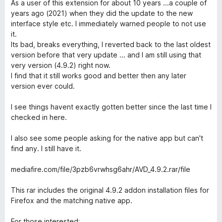
n
e
e
As a user of this extension for about 10 years ...a couple of
5
o
n
:
years ago (2021) when they did the update to the new
t
i
5
interface style etc. I immediately warned people to not use
e
e
z
it.
n
:
5
Its bad, breaks everything, I reverted back to the last oldest
i
5
version before that very update ... and I am still using that
e
z
very version (4.9.2) right now.
:
5
I find that it still works good and better then any later
2
version ever could.
z
5
I see things havent exactly gotten better since the last time I
checked in here.
I also see some people asking for the native app but can't
find any. I still have it.
mediafire.com/file/3pzb6vrwhsg6ahr/AVD_4.9.2.rar/file
This rar includes the original 4.9.2 addon installation files for
Firefox and the matching native app.
For those interested;