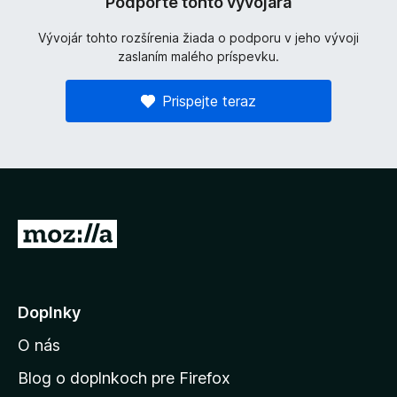
Podporte tohto vývojára
Vývojár tohto rozšírenia žiada o podporu v jeho vývoji
zaslaním malého príspevku.
Prispejte teraz
P
r
e
j
Doplnky
s
O nás
ť
n
Blog o doplnkoch pre Firefox