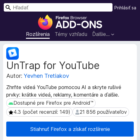
H
Prihlásiť sa
ľ
D
a
o
d
p
Rozšírenia
Témy vzhľadu
Ďalšie…
a
l
ť
n
M
k
e
UnTrap for YouTube
t
y
a
p
Autor:
Yevhen Tretiakov
d
r
á
e
Zhrňte videá YouTube pomocou AI a skryte rušivé
t
p
prvky: krátke videá, reklamy, komentáre a ďalšie.
a
r
r
Dostupné pre Firefox pre Android™
Dostupné pre Firefox pre Android™
e
o
4.3 (počet recenzií: 149)
21 856 používateľov
4.3 (počet recenzií: 149)
21 856 používateľov
z
h
š
l
í
Stiahnuť Firefox a získať rozšírenie
i
r
a