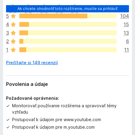
D
Ak chcete ohodnotiť toto rozšírenie, musíte sa prihlásiť
o
5
104
p
4
15
l
n
3
13
o
2
6
k
1
11
z
a
Prečítajte si 149 recenzií
t
i
a
ľ
Povolenia a údaje
n
i
Požadované oprávnenia:
e
Monitorovať používanie rozšírenia a spravovať témy
j
vzhľadu
e
Pristupovať k údajom pre www.youtube.com
o
h
Pristupovať k údajom pre m.youtube.com
o