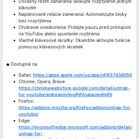
Dočasný režim zamerania: Blokujte rozptýlenie jedným
kliknutím
Naplánované relácie zamerania: Automatizujte bloky
bez rozptýlenia
Otváracie oneskorenia: Pridajte pauzu pred prístupom
na YouTube alebo spustením rozšírenia
Vlastné klávesové skratky: Okamžite aktivujte funkcie
pomocou klávesových skratiek
◆ Dostupné na
Safari:
https://apps.apple.com/us/app/id1637438059
Chrome, Opera, Brave:
https://chromewebstore.google.com/detail/untrap-
for-youtube/enboaomnljigfhfjfoalacienlhjlfil
Firefox:
https://addons.mozilla.org/firefox/addon/untrap-for-
youtube/
Edge:
https://microsoftedge.microsoft.com/addons/detail/
untrap-for-