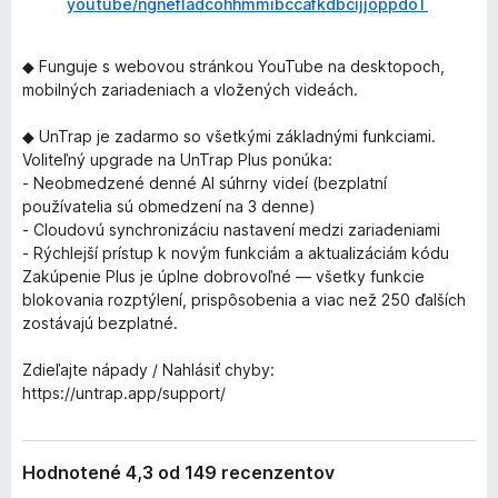
youtube/ngnefladcohhmmibccafkdbcijjoppdoT
◆ Funguje s webovou stránkou YouTube na desktopoch,
mobilných zariadeniach a vložených videách.
◆ UnTrap je zadarmo so všetkými základnými funkciami.
Voliteľný upgrade na UnTrap Plus ponúka:
- Neobmedzené denné AI súhrny videí (bezplatní
používatelia sú obmedzení na 3 denne)
- Cloudovú synchronizáciu nastavení medzi zariadeniami
- Rýchlejší prístup k novým funkciám a aktualizáciám kódu
Zakúpenie Plus je úplne dobrovoľné — všetky funkcie
blokovania rozptýlení, prispôsobenia a viac než 250 ďalších
zostávajú bezplatné.
Zdieľajte nápady / Nahlásiť chyby:
https://untrap.app/support/
Hodnotené 4,3 od 149 recenzentov