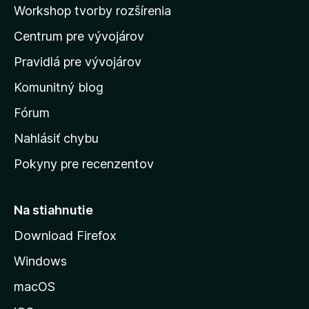
a
Workshop tvorby rozšírenia
d
Centrum pre vývojárov
o
m
Pravidlá pre vývojárov
o
Komunitný blog
v
s
Fórum
k
Nahlásiť chybu
ú
Pokyny pre recenzentov
s
t
r
Na stiahnutie
á
Download Firefox
n
Windows
k
u
macOS
M