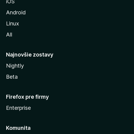
iOS
o
z
Android
i
Linux
l
All
l
y
Najnovšie zostavy
Nightly
Beta
Firefox pre firmy
Enterprise
Komunita