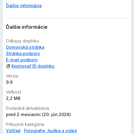
d
Ďalšie informácie
n
o
t
Ďalšie informácie
e
n
Odkazy doplnku
ý
Domovská stránka
Stránka podpory
E‑mail podpory
Kopírovať ID doplnku
Verzia
9.9
Veľkosť
2,2 MB
Posledná aktualizácia
pred 2 mesiacmi (20. jún 2026)
Príbuzné kategórie
Vzhľad
Fotografie, hudba a videá