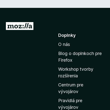
P
r
Doplnky
e
O nás
j
s
Blog o doplnkoch pre
ť
Firefox
n
Workshop tvorby
a
rozšírenia
d
o
Centrum pre
m
vývojárov
o
Pravidlá pre
v
vývojárov