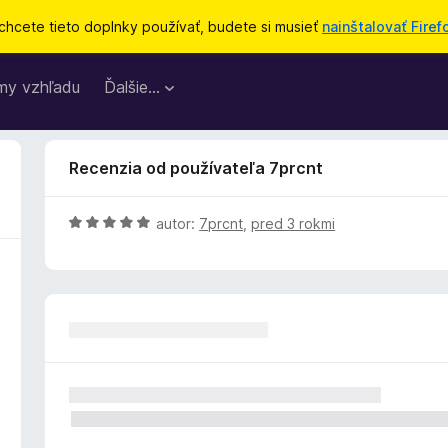
chcete tieto doplnky používať, budete si musieť
nainštalovať Firef
my vzhľadu
Ďalšie…
Recenzia od používateľa 7prcnt
H
autor:
7prcnt
,
pred 3 rokmi
o
d
n
o
t
e
n
i
e
: